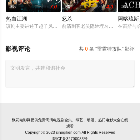
7.0
4.0
正片
HD
正片
热血江湖
怒杀
阿喀琉斯
该剧主要讲述了赵子风从小和爷爷在乡下习武，长大后从乡野来
前清刺客老吴隐姓埋名于药铺，却为
在宙斯与
影视评论
共
0
条 “雷霆特攻队” 影评
飘花电影网
提供免费高清电视剧全集、综艺、动漫、热门电影大全在线
观看
Copyright © 2023 sinogiken.com All Rights Reserved
陕ICP备32700083号