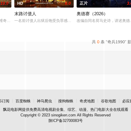
10.0
HD
6.0
正片
3.
末路讨债人
奥德赛（2026）
陷入混乱。这种医学异常迅速演变
沃维奇 饰）和她的精英小队在沙漠执行任务时，意外进入到一个陌生
一名前讨债人出狱后饱受负罪感折磨，在绝症逼近之际争分夺秒，重
改编自同名荷马史诗，讲述奥德修
共
0
条 “奇兵1990” 
S订阅
百度蜘蛛
神马爬虫
搜狗蜘蛛
奇虎地图
谷歌地图
必应
飘花电影网
提供免费高清电视剧全集、综艺、动漫、热门电影大全在线观看
Copyright © 2023 sinogiken.com All Rights Reserved
陕ICP备32700083号