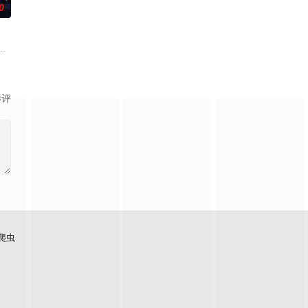
0
返旧日世界，为高利贷受害者
斯（马特·达蒙 饰）的故事，以及他在特洛伊战争后10年的
影评
爬虫