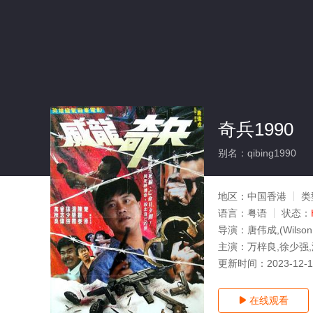
奇兵1990
别名：qibing1990
地区：
中国香港
类
语言：
粤语
状态：
导演：
唐伟成,(Wilson,
主演：
万梓良,徐少强
更新时间：
2023-12-
在线观看
