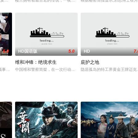
（戴夫·巴蒂斯塔饰）抢劫了
玉紫,麦德罗,初本科,钟震宏,陈德维,孟威,原森
楼兰拥有着最古老的传说，一夜之间诺大古城顷刻间倾覆于地下，从
根据秘密情报显示,邪恶博士在月
5.0
HD国语版
5.0
HD
7.
维和冲锋：绝境求生
庇护之地
格尔在上任途中被杀，临死时把官
领事刚得手的一尊明朝年代的夜光杯被“飞鹰”抢走。平田领事只听说
中国维和警察简桀，在一次行动中将某地祁灵会首领巴茨抓捕，并接
隐居孤岛的特工界黄金王牌迈克尔