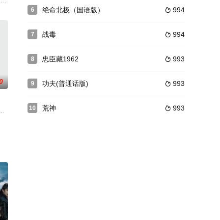
此楼兰古城成为一个谜，为了
球装设了能量超强的雷射炮,坐标对准美国华盛顿,除非美国政
绝命北极（国语版）
994
6

战毒
994
7

忠臣藏1962
993
8

0
功夫(普通话版)
993
9

荒神
993
10

到特殊任务押送至法庭受审。
·梅森（杰森·斯坦森 饰）本想就此隔绝过往，一场风暴却让