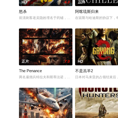
HD
4.0
正片
怒杀
阿喀琉斯归来
前清刺客老吴隐姓埋名于药铺，却为守护单亲母女小茜和依依，
在宙斯与哈迪斯的协议下，
正片
7.0
HD
The Penance
不是羔羊2
两名雇佣兵特拉夫和斯蒂法诺，在营救妹妹的行动彻底失败后，
日本对马来亚的占领结束后