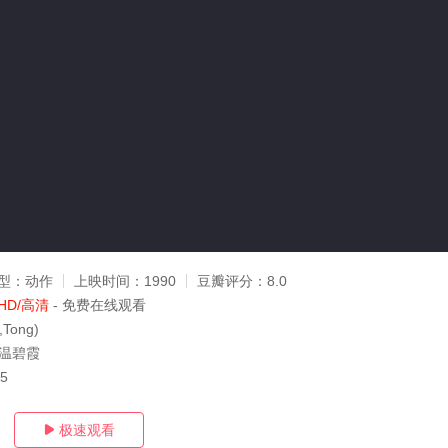
型：
动作
上映时间：
1990
豆瓣评分：
8.0
HD/高清
- 免费在线观看
Tong)
,温碧霞
15
极速观看
