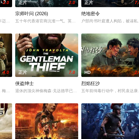
1.0
正片
2.0
正片
7.
宗师叶问 (2026)
绝地密令
被迫出手击杀黑帮一伙而暴露身份
年迈的阿喀琉斯被忒提斯从冥界释放至现代世界，他必须直面新世界的
五十年代香港官商沆瀣一气。英商勾结黑帮强拆工厂压榨劳工，叶问
户部尚书叶庭遭人构陷，被诬私
4.0
正片
7.0
HD
2.
侠盗绅士
烈焰狂沙
不得不面对自己行为的残酷后果。
，梅尔在新加坡的特别行动组担任警察。这一次，他要对付的是黑帮，
退休的顶尖神偷梅森·戈达德早已淡出江湖，却被冲动莽撞的弟弟肖恩
五年前缉毒行动中，村民袁达康