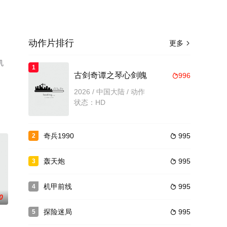
动作片排行
更多

机
1
古剑奇谭之琴心剑魄
996

2026 / 中国大陆 / 动作
状态：HD
奇兵1990
995
2

轰天炮
995
3

机甲前线
995
4

0
探险迷局
995
5
