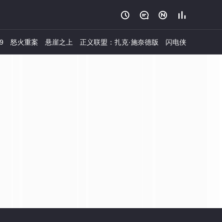




9
怒火重案
悬崖之上
正义联盟：扎克·施奈德版
闪电侠