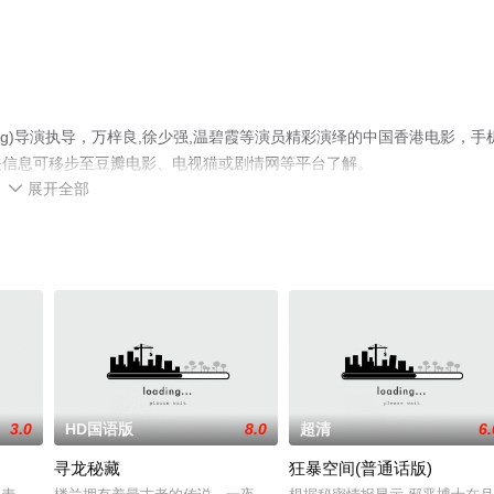
,Tong)导演执导，万梓良,徐少强,温碧霞等演员精彩演绎的中国香港电影，手
关信息可移步至豆瓣电影、电视猫或剧情网等平台了解。
展开全部

3.0
HD国语版
8.0
超清
6.
寻龙秘藏
狂暴空间(普通话版)