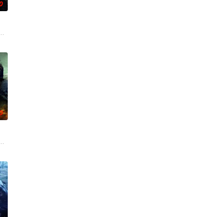
0
挺身仗义执言，遭多方联手构
贪国库银两，身陷囹圄在即，叶庭急召其子叶护相见。叶护心知父
0
拖入一场价值一亿美元的游
救了警察杨天和马超，获评见义勇为市民。五年后马超发现袁家兄