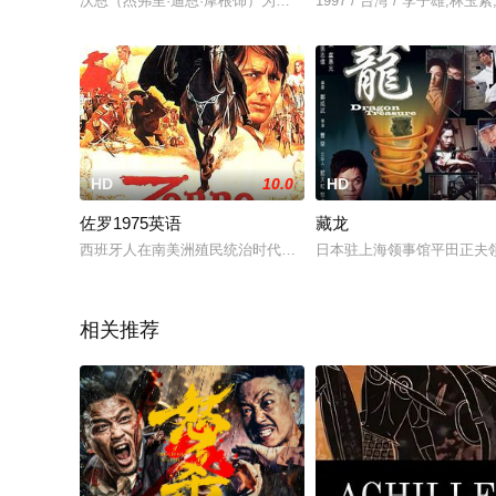
沃恩（杰弗里·迪恩·摩根饰）为挽救病重女儿被迫成劫匪，与搭档
1997 / 台湾 / 李子雄,林
HD
10.0
HD
佐罗1975英语
藏龙
西班牙人在南美洲殖民统治时代，苛捐杂税民不聊生。新总督米
日本驻上海领事馆平田正夫
相关推荐