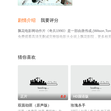
HD
剧情介绍
我要评分
飘花电影网动作片《奇兵1990》是一部由唐伟成,(Wilson
免费观看高清无删减完整版电影大全就上飘花影院，更多相
猜你喜欢
正片
8.0
HD国语版
双面劫匪（原声版）
玫瑰杀手