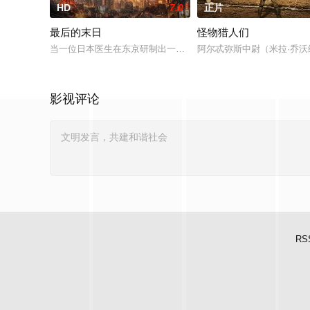
HD
7.0
正片
最后的末日
怪物猎人们
当一位日本医生在东京研制出一种神秘病毒并逃脱控制后，世界
阿尔忒弥斯中尉（米拉·乔
影视评论
RS