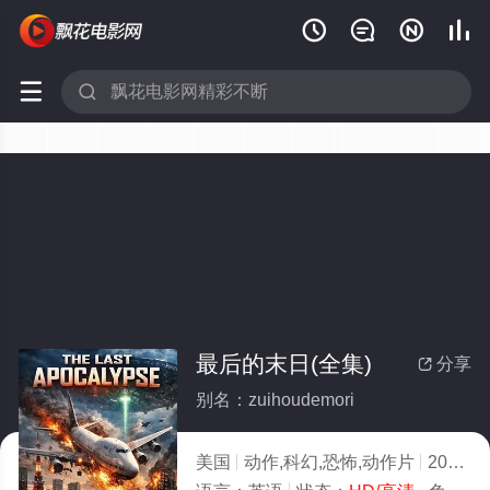






最后的末日(全集)
分享

别名：zuihoudemori
美国
动作,科幻,恐怖,动作片
2026
7