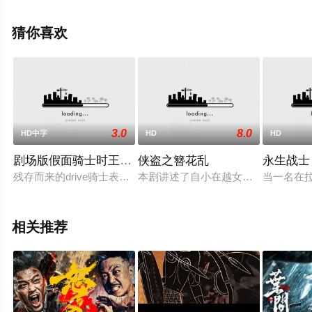
等演员精彩演绎的美国电影，大结局剧情已揭晓（1-1全
集），手机免费观看高清无删减完整版电影大全就上飘花
猜你喜欢
影院，更多相关信息可移步至豆瓣电影、电视猫或剧情网
等平台了解。
3.0
8.0
HD中字
HD
HD
剧场版假面骑士时王OverQuartzer
侠盗之簪花乱
永生战士
残存而来的drive骑士表盘之谜，其关键隐藏在战国时代与魔王 
本剧讲述了自小在越女国长大的江湖
当一名在
相关推荐