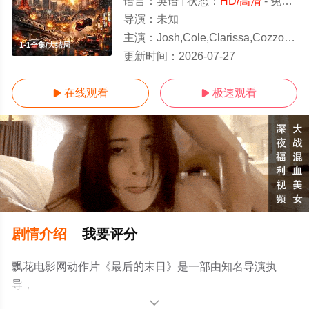
语言：
英语
状态：
HD/高清
- 免费在线观看
导演：
未知
主演：
Josh,Cole,Clarissa,Cozzoni,Seiya,Matsudo,Kreesha,Turner
1-1全集/大结局
更新时间：
2026-07-27
在线观看
极速观看


剧情介绍
我要评分
飘花电影网动作片《最后的末日》是一部由知名导演执
导，
Josh,Cole,Clarissa,Cozzoni,Seiya,Matsudo,Kreesha,Turner
