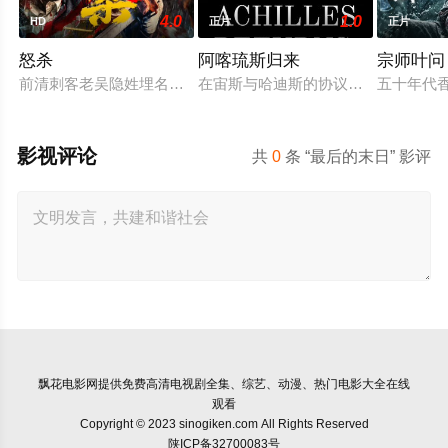
4.0
1.0
HD
正片
正片
怒杀
阿喀琉斯归来
宗师叶问 (
前清刺客老吴隐姓埋名于药铺，却为守护单亲母女小茜和依依，
在宙斯与哈迪斯的协议下，年迈的阿
五十年代
影视评论
共
0
条 “最后的末日” 影评
飘花电影网
提供免费高清电视剧全集、综艺、动漫、热门电影大全在线
观看
Copyright © 2023 sinogiken.com All Rights Reserved
陕ICP备32700083号