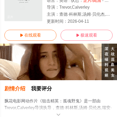
语言：
英语
状态：
正片/高清
- 免费在线观看
导演：
Trevor,Calverley
主演：
查德·科林斯,汤姆·贝伦杰,瑞安·罗宾斯,乔什·布雷纳,Tuks,Tad,Lungu,多米尼克·马厄,Manuel,Rodriguez-Sa
正片
更新时间：
2026-04-11
在线观看
极速观看


剧情介绍
我要评分
飘花电影网动作片《狙击精英：孤魂野鬼》是一部由
Trevor,Calverley导演执导，查德·科林斯,汤姆·贝伦杰,瑞安·
罗宾斯,乔什·布雷纳,Tuks,Tad,Lungu,多米尼克·马
