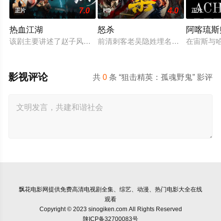
7.0
4.0
正片
HD
正片
热血江湖
怒杀
阿喀琉斯
该剧主要讲述了赵子风从小和爷爷在乡下习武，长大后从乡野来
前清刺客老吴隐姓埋名于药铺，却为
在宙斯与
影视评论
共
0
条 “狙击精英：孤魂野鬼” 影评
飘花电影网
提供免费高清电视剧全集、综艺、动漫、热门电影大全在线
观看
Copyright © 2023 sinogiken.com All Rights Reserved
陕ICP备32700083号