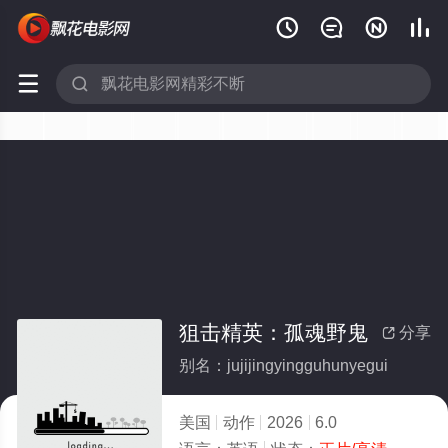






狙击精英：孤魂野鬼
分享

别名：jujijingyingguhunyegui
美国
动作
2026
6.0