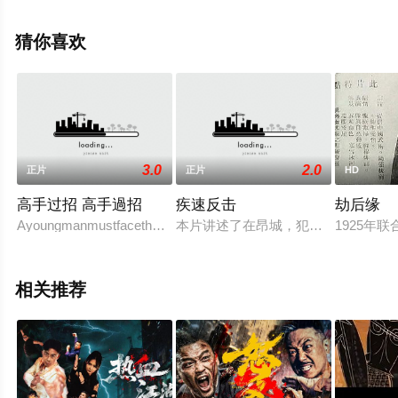
厄,Manuel,Rodriguez-Saenz,米歇尔·伊萨·卢比欧等演员精
彩演绎的美国电影，手机免费观看高清无删减完整版电影
猜你喜欢
大全就上飘花影院，更多相关信息可移步至豆瓣电影、电
视猫或剧情网等平台了解。
3.0
2.0
正片
正片
HD
高手过招 高手過招
疾速反击
劫后缘
Ayoungmanmustfacethechallengeofhislifebybat
本片讲述了在昂城，犯罪分子靠网络
1925
相关推荐