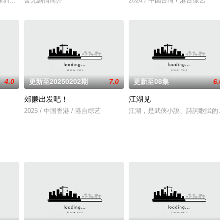
深圳與中山的深中通道，開通的話，兩地車程可望縮短至約半小時，更
暂无剧情简介
2024 / 中国台湾 / 港台综艺
4.0
更新至20250202期
7.0
更新至08集
6.
郊廉出发吧！
江湖见
2025 / 中国香港 / 港台综艺
江湖，是武俠小說、詩詞歌賦的