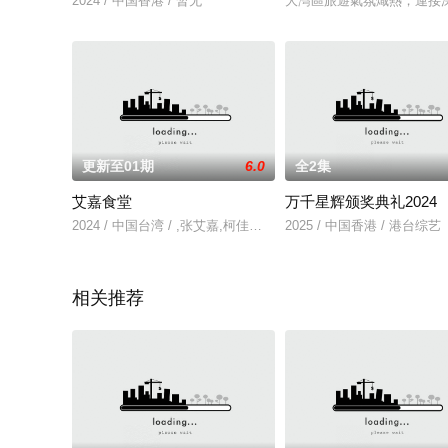
2024 / 中国香港 / 暂无
大灣區旅遊氣氛熾熱，連接
更新至01期
6.0
全2集
艾嘉食堂
万千星辉颁奖典礼2024
2024 / 中国台湾 / ,张艾嘉,柯佳嬿,杨祐宁,王大陆
2025 / 中国香港 / 港台综艺
相关推荐