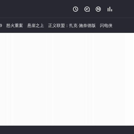




9
怒火重案
悬崖之上
正义联盟：扎克·施奈德版
闪电侠