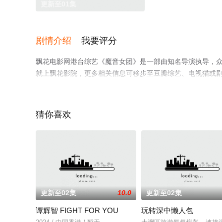
更新至01集
剧情介绍
我要评分
飘花电影网港台综艺《魔音女团》是一部由知名导演执导，
就上飘花影院，更多相关信息可移步至豆瓣综艺、电视猫或
猜你喜欢
更新至02集
10.0
更新至02集
谭辉智 FIGHT FOR YOU
玩转深中懒人包