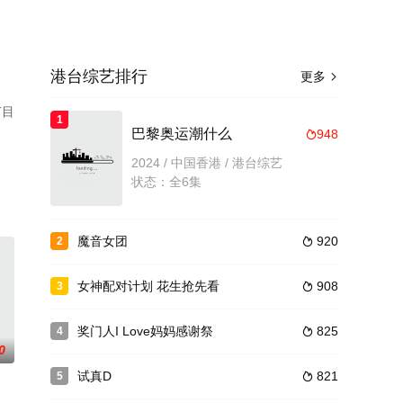
港台综艺排行
更多

节目
1
巴黎奥运潮什么
948

2024 / 中国香港 / 港台综艺
状态：全6集
魔音女团
920
2

女神配对计划 花生抢先看
908
3

奖门人I Love妈妈感谢祭
825
4

0
试真D
821
5
