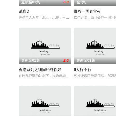
更新至01集
6.0
全1集
试真D
爆谷一周春宵夜
許多港人近年「北上」玩樂，不論食、買、玩、住，想必已有一
挨年近晚，由《爆谷一周》
更新至01集
2.0
更新至01集
香港系列之细间始终你好
6人行不行
在時代浪潮的沖刷下，描繪着城市縮影的本地小店越來越少，它
苏打绿乐团最新团综，2026