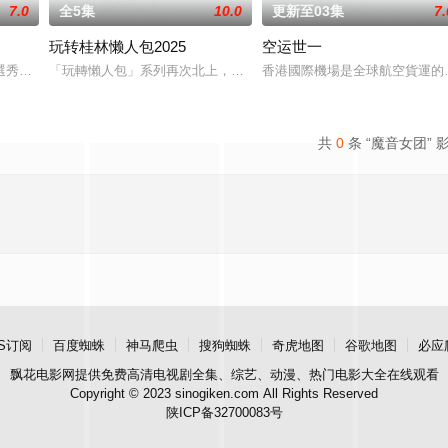
7.0
全5集
10.0
更新至03集
7.
玩转桂林懒人包2025
空运世一
塔斯曼尼亞。行程自南部首府荷
選秀節目，提供成就夢想的舞台，為樂壇發掘新力量。《聲秀》作為繼
「玩轉懶人包」系列再次北上，發掘更多「食買玩」情報。薛家燕這
香港國際機場是全球航空貨運的
共
0
条 “魔音女团” 
S订阅
百度蜘蛛
神马爬虫
搜狗蜘蛛
奇虎地图
谷歌地图
必应
飘花电影网
提供免费高清电视剧全集、综艺、动漫、热门电影大全在线观看
Copyright © 2023 sinogiken.com All Rights Reserved
陕ICP备32700083号