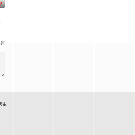
0
次與何廣沛、林正峰結伴出團
重要樞紐，擁有現代化的貨運設施，加上空運貨站處理貨物的雄厚
影评
爬虫