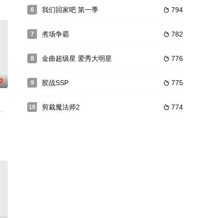
我们回家吧 第一季
794
6

煮场争霸
782
7

金曲超级星 爱秀大明星
776
8

0
胶战SSP
775
9

剪裁魔法师2
774
10

傳奇世界，也凝聚了五湖四海的風土人情。黎耀祥、麥長青兩位「