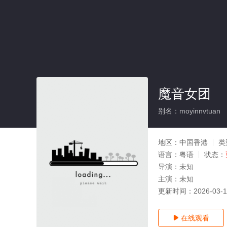
魔音女团
别名：moyinnvtuan
地区：
中国香港
类
语言：
粤语
状态：
导演：
未知
主演：
未知
更新时间：
2026-03-
在线观看
