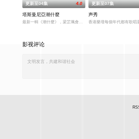
更新至04集
4.0
更新至07集
塔斯曼尼亞潮什麼
声秀
最新一輯《潮什麼》，梁芷珮會走進澳洲人心目中的世外桃源— 
香港樂壇每個年代都有歌唱
影视评论
RS