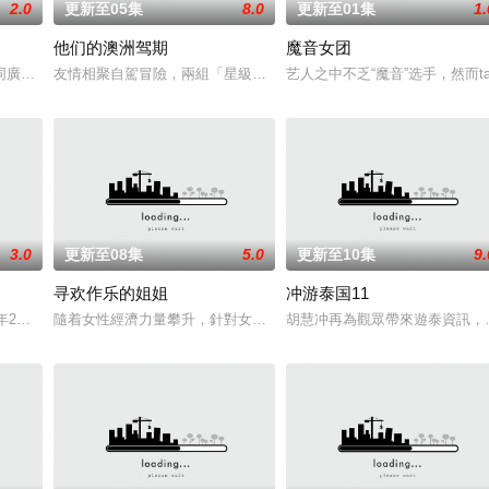
2.0
更新至05集
8.0
更新至01集
1.
他们的澳洲驾期
魔音女团
定心得，大家也希望尋找最高「性
同廣大觀眾突發慶春宵！今次請來賀歲大作《夜王》的最強卡士——黃
友情相聚自駕冒險，兩組「星級」好友分別開展難能可貴的澳洲公路
艺人之中不乏“魔音”选手，然而
3.0
更新至08集
5.0
更新至10集
9.
寻欢作乐的姐姐
冲游泰国11
們卻是建構城市的重要部份，也是
年2月27日首播
隨着女性經濟力量攀升，針對女性群的吃喝玩樂體驗應運而生。麥玲
胡慧冲再為觀眾帶來遊泰資訊，