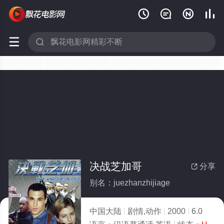






决战芝加哥
分享

别名：juezhanzhijiage
中国大陆
剧情,动作
2000
6.0