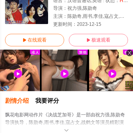
语言：
汉语普通话,英语
状态：
HD/高清
导演：
祝力强,陈勋奇
主演：
陈勋奇,雨书,李佳,寇占文,战鹤文
HD
更新时间：
2023-12-15
在线观看
极速观看


剧情介绍
我要评分
飘花电影网动作片《决战芝加哥》是一部由祝力强,陈勋奇
导演执导，陈勋奇,雨书,李佳,寇占文,战鹤文等演员精彩演
绎的中国大陆电影，手机免费观看高清无删减完整版电影
