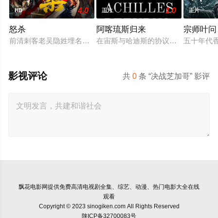
4.0
1.0
HD
正片
正片
怒杀
阿喀琉斯归来
宗师叶问 (
前清刺客老吴隐姓埋名于药铺，却为守护单亲母女小茜和依依，
在宙斯与哈迪斯的协议下，年迈的阿
五十年代
影视评论
共
0
条 “决战芝加哥” 影评
飘花电影网
提供免费高清电视剧全集、综艺、动漫、热门电影大全在线
观看
Copyright © 2023 sinogiken.com All Rights Reserved
陕ICP备32700083号