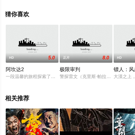
大全就上飘花影院，更多相关信息可移步至豆瓣电影、电
视猫或剧情网等平台了解。
猜你喜欢
5.0
8.0
HD
正片
HD
阿坎达2
极限审判
镖人：风
一段温馨的旅程探索了儿童的纯真、自然世界和精神信仰之间的
警探雷文（克里斯·帕拉特 饰）突遭
大漠之上
相关推荐