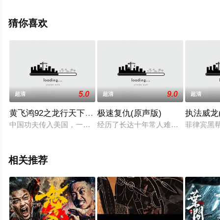
员精彩演绎的大陆电影，手机免费观看高清无删减完整版
电影大全就上飘花影院，更多相关信息可移步至豆瓣电
猜你喜欢
影、电视猫或剧情网等平台了解。
5.0
9.0
超清
超清
超清
黄飞鸿92之龙行天下(普通话版)
极速复仇(原声版)
执法威龙
中国功夫传入美国，一些白人、黑人帮派也习拳练武，以维护各
经历了长达十年常人难以想象的牢狱生活，
菲律宾黑
相关推荐