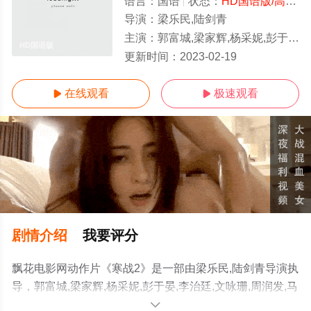
语言：
国语
状态：
HD国语版/高清
-
导演：
梁乐民,陆剑青
主演：
郭富城,梁家辉,杨采妮,彭于晏,李治廷,文咏珊,周润发,马伊琍,杨祐宁,张国柱,吴樾,周笔畅,李子雄,骆应钧,林文龙
HD国语版
更新时间：
2023-02-19
在线观看
极速观看


剧情介绍
我要评分
飘花电影网动作片《寒战2》是一部由梁乐民,陆剑青导演执
导，郭富城,梁家辉,杨采妮,彭于晏,李治廷,文咏珊,周润发,马
伊琍,杨祐宁,张国柱,吴樾,周笔畅,李子雄,骆应钧,林文龙等演
