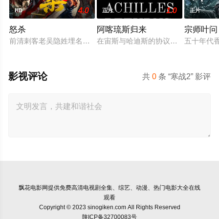
4.0
1.0
HD
正片
正片
怒杀
阿喀琉斯归来
宗师叶问 (
前清刺客老吴隐姓埋名于药铺，却为守护单亲母女小茜和依依，
在宙斯与哈迪斯的协议下，年迈的阿
五十年代
影视评论
共
0
条 “寒战2” 影评
飘花电影网
提供免费高清电视剧全集、综艺、动漫、热门电影大全在线
观看
Copyright © 2023 sinogiken.com All Rights Reserved
陕ICP备32700083号