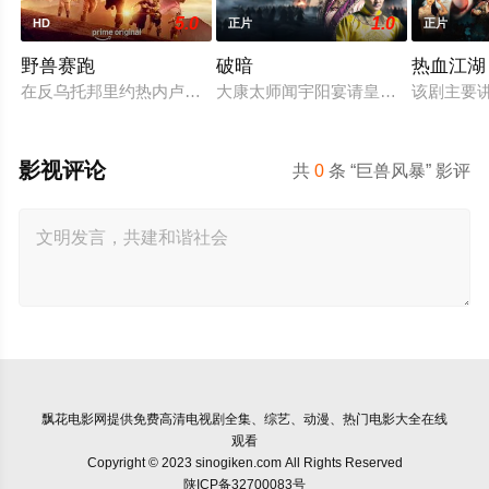
5.0
1.0
HD
正片
正片
野兽赛跑
破暗
热血江湖
在反乌托邦里约热内卢废墟中，城市被阶级斗争撕裂，人们沉迷
大康太师闻宇阳宴请皇上义子神策府
该剧主要
影视评论
共
0
条 “巨兽风暴” 影评
飘花电影网
提供免费高清电视剧全集、综艺、动漫、热门电影大全在线
观看
Copyright © 2023 sinogiken.com All Rights Reserved
陕ICP备32700083号