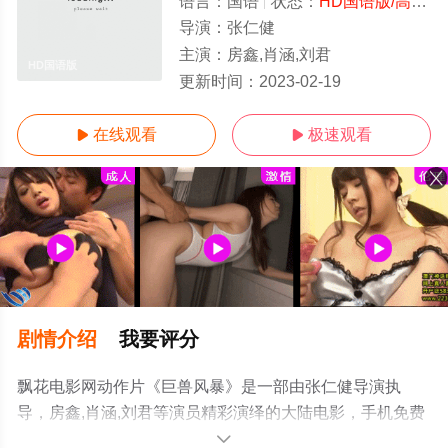
语言：
国语
状态：
HD国语版/高清
-
导演：
张仁健
主演：
房鑫,肖涵,刘君
HD国语版
更新时间：
2023-02-19
在线观看
极速观看


剧情介绍
我要评分
飘花电影网动作片《巨兽风暴》是一部由张仁健导演执
导，房鑫,肖涵,刘君等演员精彩演绎的大陆电影，手机免费
观看高清无删减完整版电影大全就上飘花影院，更多相关
