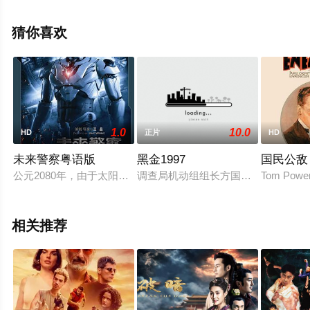
信息可移步至豆瓣电影、电视猫或剧情网等平台了解。
猜你喜欢
1.0
10.0
HD
正片
HD
未来警察粤语版
黑金1997
国民公敌
公元2080年，由于太阳能天幕的应用，人类基本上摆脱了能源
调查局机动组组长方国辉（刘德华）
Tom Pow
相关推荐