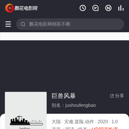






巨兽风暴
分享

别名：jushoufengbao
大陆
灾难,冒险,动作
2020
1.0