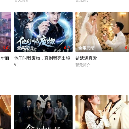
暂无简介
暂无简介
6.0
全集完结
6.0
全集完结
9.
姐华丽
他们叫我废物，直到我亮出银
错嫁遇真爱
针
暂无简介
暂无简介