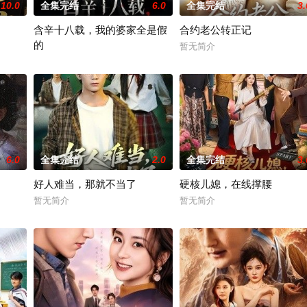
10.0
全集完结
6.0
全集完结
3.
含辛十八载，我的婆家全是假
合约老公转正记
的
暂无简介
暂无简介
6.0
全集完结
2.0
全集完结
3.
好人难当，那就不当了
硬核儿媳，在线撑腰
暂无简介
暂无简介