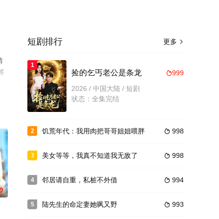
短剧排行
更多

情
1
等
捡的乞丐老公是条龙
999

2026 / 中国大陆 / 短剧
状态：全集完结
饥荒年代：我用肉把哥哥姐姐喂胖
998
2

美女等等，我真不知道我无敌了
998
3

邻居请自重，私桩不外借
994
4

0
陆先生的命定妻她飒又野
993
5
