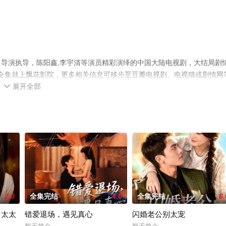
导演执导，陈阳鑫,李宇清等演员精彩演绎的中国大陆电视剧，大结局剧
剧全集就上飘花影院，更多相关信息可移步至豆瓣电视剧、电视猫或剧情网
展开全部

2.0
全集完结
4.0
全集完结
6.
，太太
错爱退场，遇见真心
闪婚老公别太宠