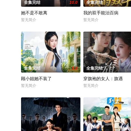
全集完结
10.0
全集完结
她不是不敢离
我的双手能治百病
暂无简介
暂无简介
全集完结
5.0
全集完结
顾小姐她不装了
穿旗袍的女人：旗遇
暂无简介
暂无简介