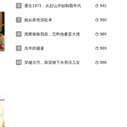
重生1973，从赶山开始制霸年代
992
6

她从夜色深处来
990
7

闺蜜偷换我崽，怎料他爹是大佬
989
8

0
羔羊的盛宴
989
9

穿越古代，靠卖猪下水养活儿女
988
10
