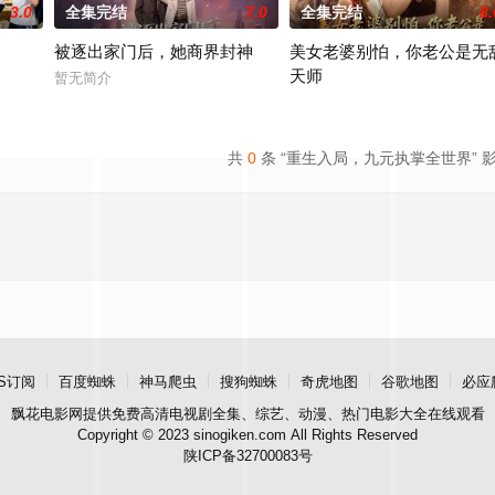
3.0
全集完结
7.0
全集完结
8.
被逐出家门后，她商界封神
美女老婆别怕，你老公是无
天师
暂无简介
暂无简介
共
0
条 “重生入局，九元执掌全世界” 
S订阅
百度蜘蛛
神马爬虫
搜狗蜘蛛
奇虎地图
谷歌地图
必应
飘花电影网
提供免费高清电视剧全集、综艺、动漫、热门电影大全在线观看
Copyright © 2023 sinogiken.com All Rights Reserved
陕ICP备32700083号