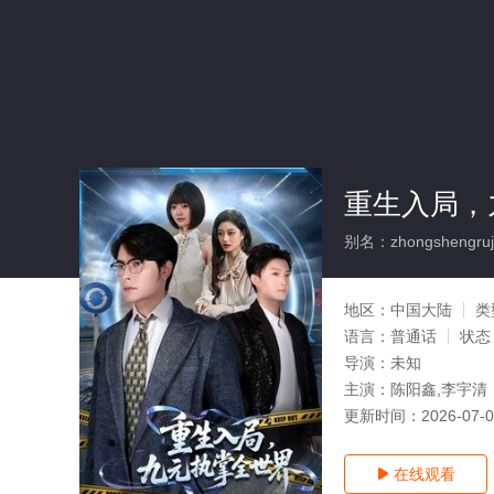
重生入局，
别名：zhongshengrujuj
地区：
中国大陆
类
语言：
普通话
状态
导演：
未知
主演：
陈阳鑫,李宇清
更新时间：
2026-07-
在线观看
