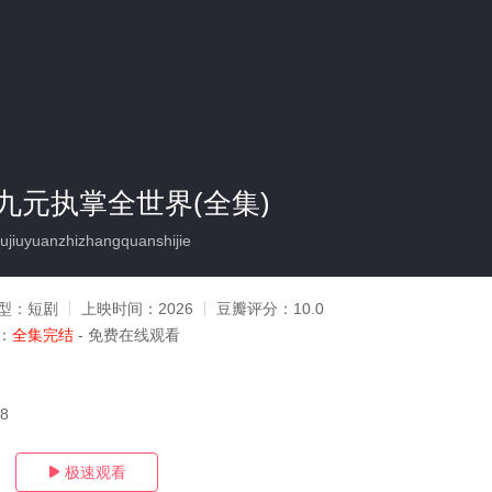
九元执掌全世界(全集)
iuyuanzhizhangquanshijie
型：
短剧
上映时间：
2026
豆瓣评分：
10.0
：
全集完结
- 免费在线观看
08
极速观看
