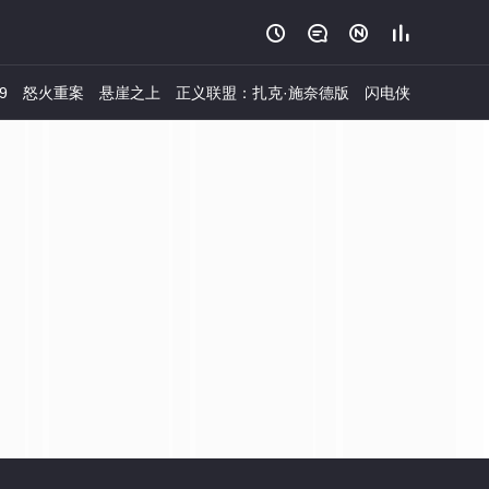




9
怒火重案
悬崖之上
正义联盟：扎克·施奈德版
闪电侠