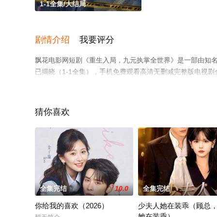
1-1全集/大结局
剧情介绍
我要评分
飘花电影网短剧《重生入局，九元执掌全世界》是一部由知名
已揭晓（1-1全集），手机免费观看高清无删减完整版电视
平台了解。
猜你喜欢
全集完结
10.0
全集完结
你给我的喜欢（2026）
少夫人她在装乖（顾总
她在装乖）