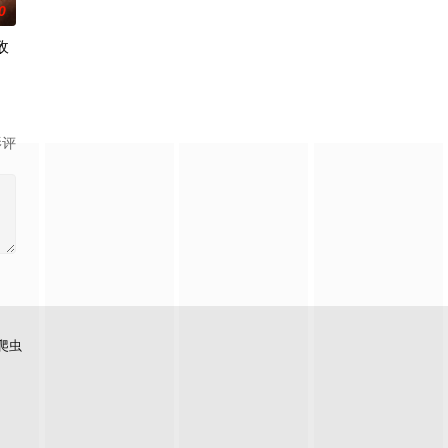
0
敌
影评
爬虫