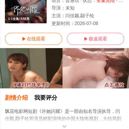
语言：
普通话
状态：
全集完结
- 免费在线观看
导演：
未知
主演：
闫佳颖,鄢子纶
1-1全集/大结局
更新时间：
2026-07-08
在线观看
极速观看


剧情介绍
我要评分
飘花电影网短剧《许她闪耀》是一部由知名导演执导，闫
佳颖,鄢子纶等演员精彩演绎的中国大陆电视剧，大结局剧
情已揭晓（1-1全集），手机免费观看高清无删减完整版电
