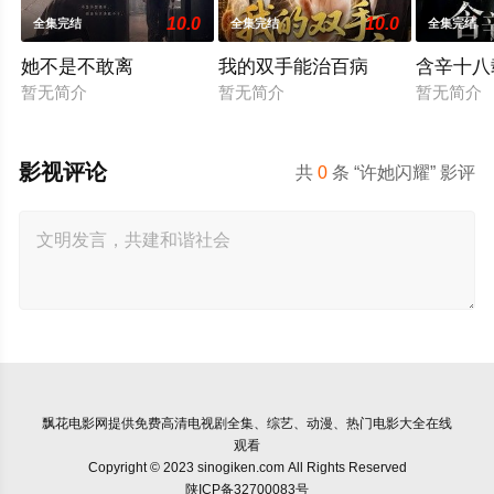
10.0
10.0
全集完结
全集完结
全集完结
她不是不敢离
我的双手能治百病
含辛十八
暂无简介
暂无简介
暂无简介
影视评论
共
0
条 “许她闪耀” 影评
飘花电影网
提供免费高清电视剧全集、综艺、动漫、热门电影大全在线
观看
Copyright © 2023 sinogiken.com All Rights Reserved
陕ICP备32700083号