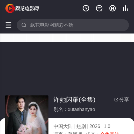






许她闪耀(全集)
分享

别名：xutashanyao
中国大陆
短剧
2026
1.0