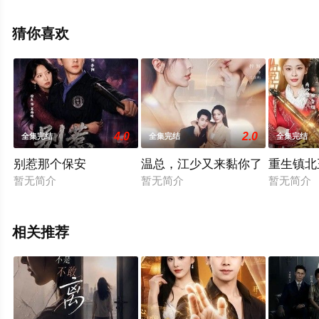
视剧全集就上飘花影院，更多相关信息可移步至豆瓣电视
剧、电视猫或剧情网等平台了解。
猜你喜欢
4.0
2.0
全集完结
全集完结
全集完结
别惹那个保安
温总，江少又来黏你了
重生镇北
暂无简介
暂无简介
暂无简介
相关推荐