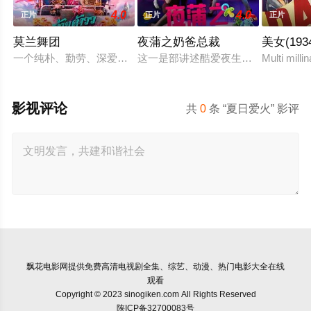
4.0
4.0
正片
正片
正片
莫兰舞团
夜蒲之奶爸总裁
美女(193
一个纯朴、勤劳、深爱家人的年轻人和他的妹妹过着简朴的生活
这一是部讲述酷爱夜生活的富二代沈
Multi milli
影视评论
共
0
条 “夏日爱火” 影评
飘花电影网
提供免费高清电视剧全集、综艺、动漫、热门电影大全在线
观看
Copyright © 2023 sinogiken.com All Rights Reserved
陕ICP备32700083号