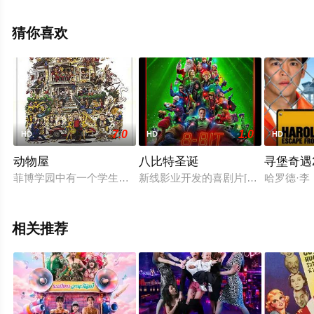
高清无删减完整版电影大全就上飘花影院，更多相关信息
可移步至豆瓣电影、电视猫或剧情网等平台了解。
猜你喜欢
7.0
1.0
HD
HD
HD
动物屋
八比特圣诞
寻堡奇遇
菲博学园中有一个学生组织，参与的全是白种英语系的有钱人，
新线影业开发的喜剧片[八比特圣诞](8-Bi
哈罗德·
相关推荐