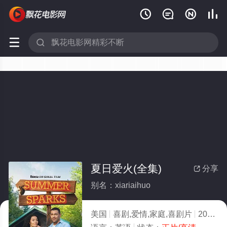






夏日爱火(全集)
分享

别名：xiariaihuo
美国
喜剧,爱情,家庭,喜剧片
2026
2