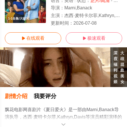
语言：
英语
状态：
正片/高清
- 免费在线观看
导演：
Marni,Banack
主演：
杰西·麦特卡尔菲,Kathryn,Davis
1-1全集/大结局
更新时间：
2026-07-08
在线观看
极速观看


剧情介绍
我要评分
飘花电影网喜剧片《夏日爱火》是一部由Marni,Banack导
演执导，杰西·麦特卡尔菲,Kathryn,Davis等演员精彩演绎的
美国电影，大结局剧情已揭晓（1-1全集），手机免费观看
