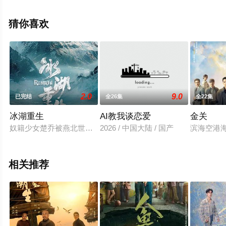
删减完整版电视剧全集就上飘花影院，更多相关信息可移
步至豆瓣电视剧、电视猫或剧情网等平台了解。
猜你喜欢
2.0
9.0
已完结
全26集
全22集
冰湖重生
AI教我谈恋爱
金关
奴籍少女楚乔被燕北世子燕洵所救后两人结下深厚友谊，楚乔力
2026 / 中国大陆 / 国产
滨海空港
相关推荐