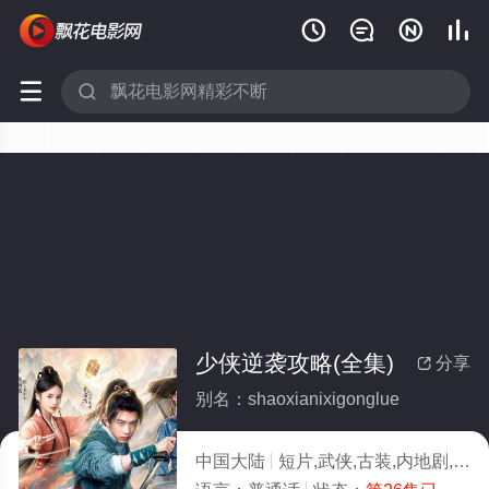






少侠逆袭攻略(全集)
分享

别名：shaoxianixigonglue
中国大陆
短片,武侠,古装,内地剧,大陆