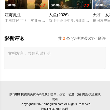
5.0
8.0
第26集
第10集
第18集
江海潮生
人鱼(2026)
天才，女
本剧讲述了状元实业家张謇创办大生企业，实业报国的故事。甲
就读于职业中学培训部的花季女生苏
根据素光
影视评论
共
0
条 “少侠逆袭攻略” 影评
飘花电影网
提供免费高清电视剧全集、综艺、动漫、热门电影大全在线
观看
Copyright © 2023 sinogiken.com All Rights Reserved
陕ICP备32700083号