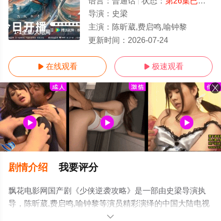
语言：
普通话
状态：
第26集已完结
-
导演：
史梁
主演：
陈昕葳,费启鸣,喻钟黎
1-1全集/大结局
更新时间：
2026-07-24
在线观看
极速观看


剧情介绍
我要评分
飘花电影网国产剧《少侠逆袭攻略》是一部由史梁导演执
导，陈昕葳,费启鸣,喻钟黎等演员精彩演绎的中国大陆电视
剧，大结局剧情已揭晓（1-1全集），手机免费观看高清无
