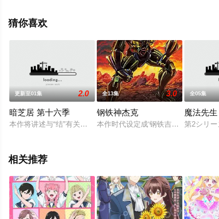
步至豆瓣动漫、电视猫或剧情网等平台了解。
猜你喜欢
2.0
3.0
更新至01集
全13集
全05集
暗芝居 第十六季
钢铁神杰克
魔法先生
本作将讲述与“结”有关的都市传说。
本作时代设定成‘钢铁吉克’的50年后
第2シリ
相关推荐