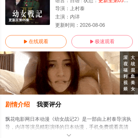
语言：
日语
状态：
更新至第05集
- 
导演：
上村泰
主演：
内详
更新至第05集
更新时间：
2026-08-06
在线观看
极速观看


剧情介绍
我要评分
飘花电影网日本动漫《幼女战记2》是一部由上村泰导演执
导，内详等演员精彩演绎的日本动漫，手机免费观看高清
无删减完整版动漫全集就上飘花影院，更多相关信息可移
