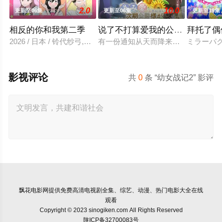
2.0
10.0
更新至06集
更新至06集
更新至19集
相反的你和我第二季
说了不打算爱我的公爵继承人，
拜托了偶
2026 / 日本 / 铃代纱弓,坂田将吾,谷口梦奈,平林瑚夏,岩田安吉
有一份通知从天而降来到没落贵族的
ミラーパ
影视评论
共
0
条 “幼女战记2” 影评
飘花电影网
提供免费高清电视剧全集、综艺、动漫、热门电影大全在线
观看
Copyright © 2023 sinogiken.com All Rights Reserved
陕ICP备32700083号