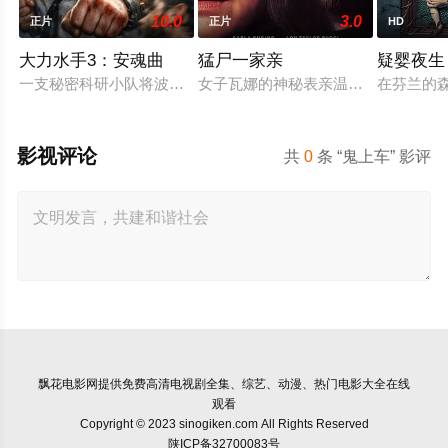
10.0
3.0
正片
正片
HD
大力水手3：安魂曲
猛尸一家亲
疑婴夜生
一支秘密科研小队将波派囚禁在地下军事基地，试图驯化并利用
女子瓦娜的神秘表亲温思罗普突然仓
在芬兰的
影视评论
共
0
条 “鬼上车” 影评
飘花电影网
提供免费高清电视剧全集、综艺、动漫、热门电影大全在线
观看
Copyright © 2023 sinogiken.com All Rights Reserved
陕ICP备32700083号