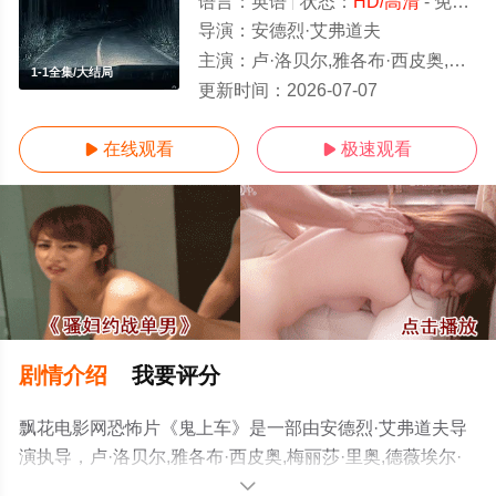
语言：
英语
状态：
HD/高清
- 免费在线观看
导演：
安德烈·艾弗道夫
主演：
卢·洛贝尔,雅各布·西皮奥,梅丽莎·里奥,德薇埃尔·约翰逊
1-1全集/大结局
更新时间：
2026-07-07
在线观看
极速观看


剧情介绍
我要评分
飘花电影网恐怖片《鬼上车》是一部由安德烈·艾弗道夫导
演执导，卢·洛贝尔,雅各布·西皮奥,梅丽莎·里奥,德薇埃尔·
约翰逊等演员精彩演绎的美国电影，大结局剧情已揭晓（1-
