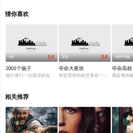
1全集），手机免费观看高清无删减完整版电影大全就上飘
花影院，更多相关信息可移步至豆瓣电影、电视猫或剧情
猜你喜欢
网等平台了解。
3.0
3.0
HD
正片
HD中字版
2001个疯子
夺命大夜班
夺命高校
旅行者们一次错误的走错方向，使他们成为奇怪小镇上饥饿居民
有犯罪前科的艾美在一间旅馆上第一
俄亥俄州
相关推荐