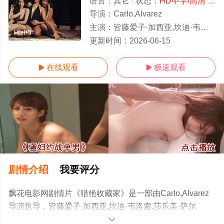
语言：
其它
状态：
HD中字/高清
- 免费在线观看
导演：
Carlo,Alvarez
主演：
皆藤爱子·加西亚,坎迪·韦洛索,莎乐美·萨尔维,Beverly,Benny,尼科·洛柯
HD中字
更新时间：
2026-06-15
在线观看
极速观看


剧情介绍
我要评分
飘花电影网剧情片《猎艳收藏家》是一部由Carlo,Alvarez
导演执导，皆藤爱子·加西亚,坎迪·韦洛索,莎乐美·萨尔
维,Beverly,Benny,尼科·洛柯等演员精彩演绎的菲律宾电
