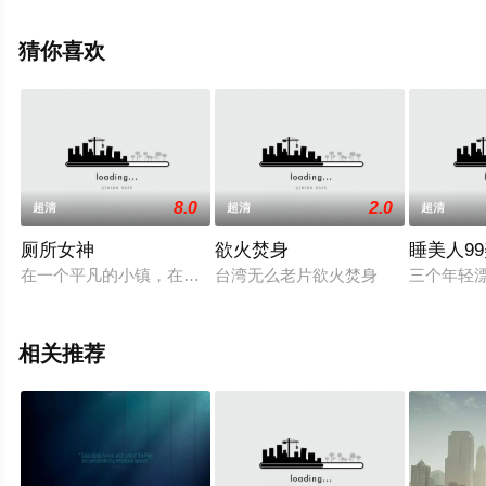
影，手机免费观看高清无删减完整版电影大全就上飘花影
院，更多相关信息可移步至豆瓣电影、电视猫或剧情网等
猜你喜欢
平台了解。
8.0
2.0
超清
超清
超清
厕所女神
欲火焚身
睡美人9
在一个平凡的小镇，在酒店底层工作的单身妈妈植村洋子（夏川結
台湾无么老片欲火焚身
三个年轻
相关推荐