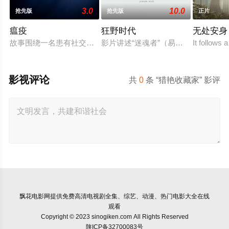
3.0
10.0
抢先版
抢先版
正片
瘟疫
狂野时代
无处安身
故事围绕一名患有社交焦虑的十二岁少年展开。在男子水球夏令
影片讲述“迷魂者”（易烊千玺 饰）
It follows
影视评论
共
0
条 “猎艳收藏家” 影评
飘花电影网
提供免费高清电视剧全集、综艺、动漫、热门电影大全在线
观看
Copyright © 2023 sinogiken.com All Rights Reserved
陕ICP备32700083号