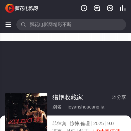






猎艳收藏家
分享

别名：lieyanshoucangjia
菲律宾
惊悚,倫理
2025
9.0