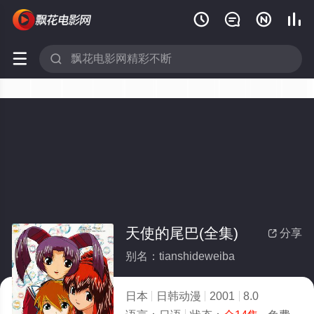






天使的尾巴(全集)
分享

别名：tianshideweiba
日本
日韩动漫
2001
8.0