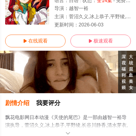
语言：
日语
状态：
全14集
- 免费在线观看
导演：
越智一裕
主演：
菅沼久义,冰上恭子,平野绫,长谷川静香,清水芽衣,野上尤加奈,川澄绫子,田中理惠,野川樱,仁後真耶子,千叶纱子,小林晃子,大泽千秋
全14集/全集
更新时间：
2026-06-03
在线观看
极速观看


剧情介绍
我要评分
飘花电影网日本动漫《天使的尾巴》是一部由越智一裕导
演执导，菅沼久义,冰上恭子,平野绫,长谷川静香,清水芽衣,
野上尤加奈,川澄绫子,田中理惠,野川樱,仁後真耶子,千叶纱
