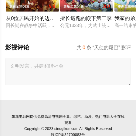
5.0
8.0
更新至第06集
更新至第04集
更新至第06
从0位居民开始的边境领主大人
擅长逃跑的殿下第二季
我家的弟
因长期在战争中活跃，而被称为〝救国英雄〞的男人——迪亚斯
公元1333年，为武士统治日本奠定
高一结束
影视评论
共
0
条 “天使的尾巴” 影评
飘花电影网
提供免费高清电视剧全集、综艺、动漫、热门电影大全在线
观看
Copyright © 2023 sinogiken.com All Rights Reserved
陕ICP备32700083号