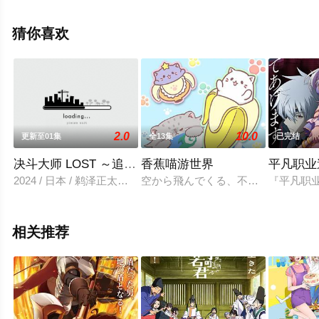
子,小林晃子,大泽千秋等演员精彩演绎的日本动漫，大结局
剧情已揭晓（全14集），手机免费观看高清无删减完整版
猜你喜欢
动漫全集就上飘花影院，更多相关信息可移步至豆瓣动
漫、电视猫或剧情网等平台了解。
2.0
10.0
更新至01集
全13集
已完结
决斗大师 LOST ～追忆的水晶～
香蕉喵游世界
平凡职业
2024 / 日本 / 鹈泽正太郎,羽多野涉
空から飛んでくる、不思議な光の球
『平凡职
相关推荐