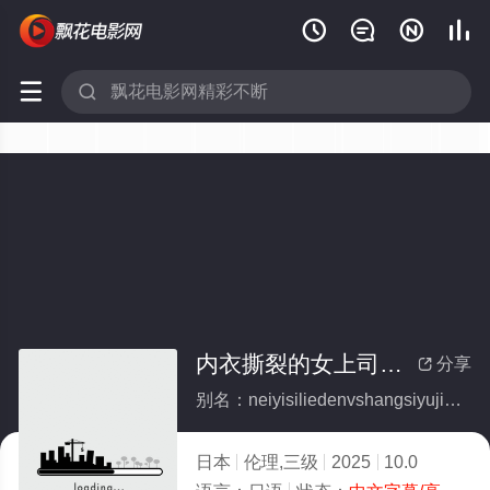






内衣撕裂的女上司与加班办公室
分享

别名：neiyisiliedenvshangsiyujiabanbangongshi
日本
伦理,三级
2025
10.0