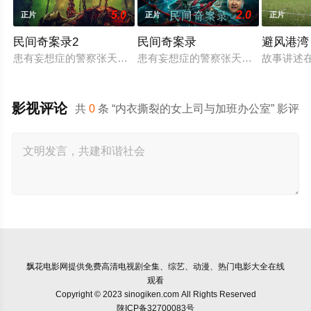
5.0
2.0
正片
正片
正片
民间奇案录2
民间奇案录
避风港湾
患有妄想症的警察张天盛遇上一起离奇的神像杀人事件，勘案过程中
患有妄想症的警察张天盛遇上一起离奇
故事讲述
影视评论
共
0
条 “内衣撕裂的女上司与加班办公室” 影评
飘花电影网
提供免费高清电视剧全集、综艺、动漫、热门电影大全在线
观看
Copyright © 2023 sinogiken.com All Rights Reserved
陕ICP备32700083号