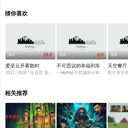
飘花影院，更多相关信息可移步至豆瓣电影、电视猫或剧
情网等平台了解。
猜你喜欢
10.0
6.0
正片
正片
正片
爱至云开雾散时
不可思议的幸福列车
天空餐厅
2012 / 德国 / 马克思·雷迈特,安娜·菲舍尔,杰西卡·施瓦茨
一輛神秘不思議的火車，每到偶數月
影片发生
相关推荐