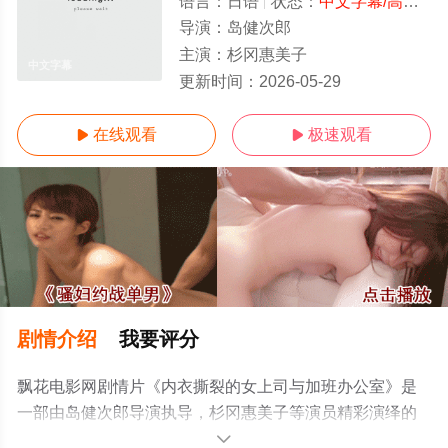
语言：
日语
状态：
中文字幕/高清
- 
导演：
岛健次郎
主演：
杉冈惠美子
中文字幕
更新时间：
2026-05-29
在线观看
极速观看


剧情介绍
我要评分
飘花电影网剧情片《内衣撕裂的女上司与加班办公室》是
一部由岛健次郎导演执导，杉冈惠美子等演员精彩演绎的
日本电影，手机免费观看高清无删减完整版电影大全就上
