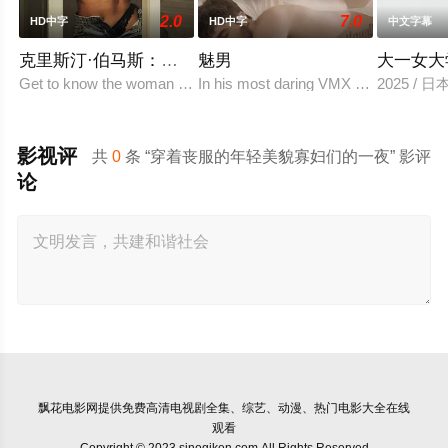
2.0
7.0
HD中字
HD中字
中文字幕
克里斯汀·伯马斯：自始至终
魅男
大一女大
Get to know the woman behind the daring rol
In his most daring VMX appearance ye
2025 / 
影视评
共
0
条 “穿着丧服的年轻美貌寡妇们的一夜” 影评
论
飘花电影网
提供免费高清电视剧全集、综艺、动漫、热门电影大全在线
观看
Copyright © 2023 sinogiken.com All Rights Reserved