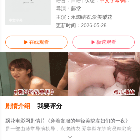
语言：
日语
状态：
中文字幕/高清
- 
导演：
藤堂
主演：
永濑结衣,爱美梨花
中文字幕
更新时间：
2026-05-28
在线观看
极速观看


剧情介绍
我要评分
飘花电影网剧情片《穿着丧服的年轻美貌寡妇们的一夜》
是一部由藤堂导演执导，永濑结衣,爱美梨花等演员精彩演
绎的日本电影，手机免费观看高清无删减完整版电影大全
