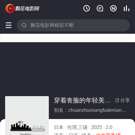






穿着丧服的年轻美貌寡妇们的一夜
分享

别名：chuanzhuosangfudenianqingmeimaoguafumendeyiye
日本
伦理,三级
2025
2.0