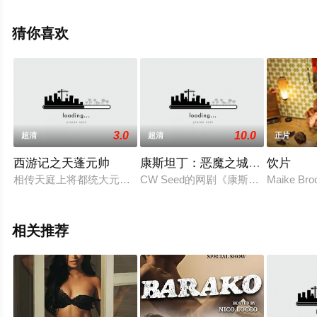
就上飘花影院，更多相关信息可移步至豆瓣电影、电视猫
或剧情网等平台了解。
猜你喜欢
3.0
10.0
超清
超清
正片
西游记之天蓬元帅
康斯坦丁：恶魔之城电影版
饮片
相传天庭上将都统大元帅天蓬真君，因调戏嫦娥被玉帝贬下凡间
CW Seed的网剧《康斯坦丁：恶
Maike 
相关推荐