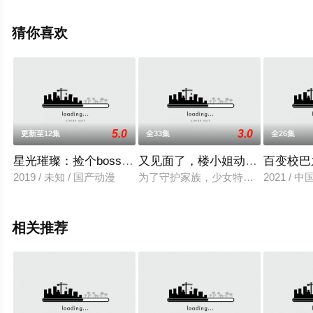
上飘花影院，更多相关信息可移步至豆瓣动漫、电视猫或
剧情网等平台了解。
猜你喜欢
5.0
3.0
更新至12集
全33集
全26集
星光璀璨：捡个boss做老公·动态漫
又见面了，楼小姐动态漫画第1季
百变校巴
2019 / 未知 / 国产动漫
为了守护家族，少女特工楼靡音在一
2021 / 
相关推荐