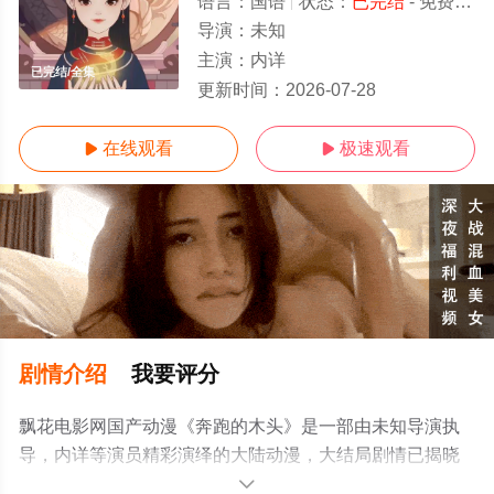
语言：
国语
状态：
已完结
- 免费在线观看
导演：
未知
主演：
内详
已完结/全集
更新时间：
2026-07-28
在线观看
极速观看


剧情介绍
我要评分
飘花电影网国产动漫《奔跑的木头》是一部由未知导演执
导，内详等演员精彩演绎的大陆动漫，大结局剧情已揭晓
（已完结），手机免费观看高清无删减完整版动漫全集就
