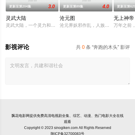
3.0
4.0
更新至第204集
更新至第89集
更新至第62
灵武大陆
沧元图
无上神帝
灵武大陆，一个灵力和武魂并存的世界，灵修一念动山河，武者
沧元界妖邪作乱，人族饱受摧残，主
万年之前
影视评论
共
0
条 “奔跑的木头” 影评
飘花电影网
提供免费高清电视剧全集、综艺、动漫、热门电影大全在线
观看
Copyright © 2023 sinogiken.com All Rights Reserved
陕ICP备32700083号