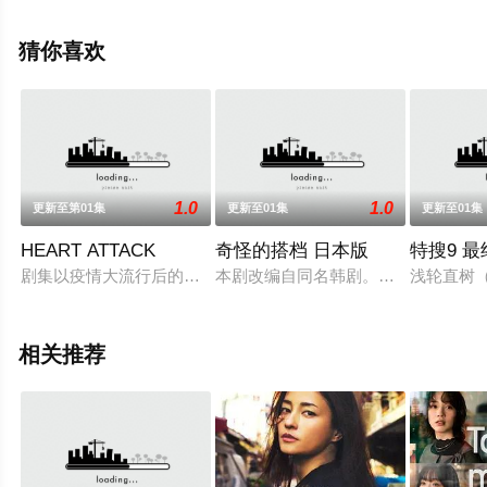
有働由美子,佐野史郎等演员精彩演绎的日本电视剧，大结
局剧情已揭晓（已完结），手机免费观看高清无删减完整
猜你喜欢
版电视剧全集就上飘花影院，更多相关信息可移步至豆瓣
电视剧、电视猫或剧情网等平台了解。
1.0
1.0
更新至第01集
更新至01集
更新至01集
HEART ATTACK
奇怪的搭档 日本版
特搜9 最
剧集以疫情大流行后的日本为舞台，讲述了拥有政府否定人权的特殊力量
本剧改编自同名韩剧。精明干练的检
浅轮直树
相关推荐