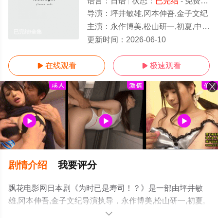
语言：
日语
状态：
已完结
- 免费在线观看
导演：
坪井敏雄,冈本伸吾,金子文纪
主演：
永作博美,松山研一,初夏,中泽元纪,山时聪真,柴田杏花,平井まさあき,猫背椿,关根勤,有働由美子,佐野史郎
已完结/全集
更新时间：
2026-06-10
在线观看
极速观看


剧情介绍
我要评分
飘花电影网日本剧《为时已是寿司！？》是一部由坪井敏
雄,冈本伸吾,金子文纪导演执导，永作博美,松山研一,初夏,
中泽元纪,山时聪真,柴田杏花,平井まさあき,猫背椿,关根勤,
