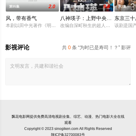
2.0
9.0
第95集
更新至第04集
第3集
风，带有香气
八神瑛子：上野中央署组织犯罪
东京三十
本剧以田中光著作《明治的南丁格尔 大关和物语》为原案，取材
改编自深町秋生的超人气警察小说《组
该剧是国
影视评论
共
0
条 “为时已是寿司！？” 影评
飘花电影网
提供免费高清电视剧全集、综艺、动漫、热门电影大全在线
观看
Copyright © 2023 sinogiken.com All Rights Reserved
陕ICP备32700083号