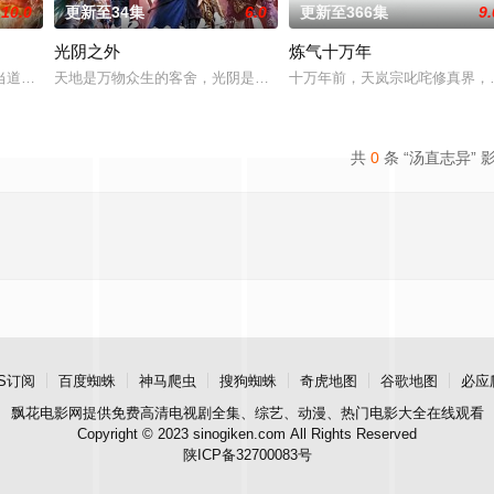
10.0
更新至34集
6.0
更新至366集
9.
光阴之外
炼气十万年
九天武帝境多年，难以突破。为了
当道。又值幽界入侵，人、幽两界势力荼毒人间，捕蛇者许应因看不惯
天地是万物众生的客舍，光阴是古往今来的过客。残面张开诡异之眼
十万年前，天岚宗叱咤修真界，
共
0
条 “汤直志异” 
S订阅
百度蜘蛛
神马爬虫
搜狗蜘蛛
奇虎地图
谷歌地图
必应
飘花电影网
提供免费高清电视剧全集、综艺、动漫、热门电影大全在线观看
Copyright © 2023 sinogiken.com All Rights Reserved
陕ICP备32700083号