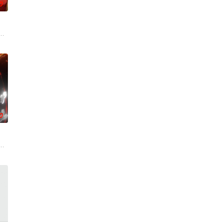
0
们一边为救治师父森木宇冲击
前期的故事。明朝从元末乱世中浴火而生的大一统王朝，可在建国
0
，穿越到武魂未觉醒的“废
强序列003“鲜血君王”，不仅可以无视一切痛觉，还可以将