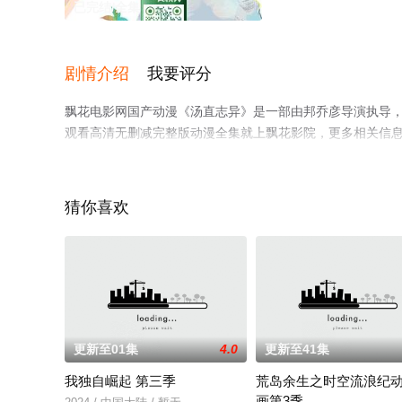
已完结/全集
剧情介绍
我要评分
飘花电影网国产动漫《汤直志异》是一部由邦乔彦导演执导
观看高清无删减完整版动漫全集就上飘花影院，更多相关信
猜你喜欢
更新至01集
4.0
更新至41集
我独自崛起 第三季
荒岛余生之时空流浪纪
画第3季