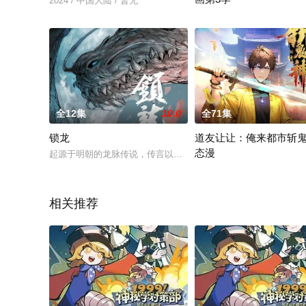
2024 / 中国大陆 / 暂无
远古巨兽，现代人类，未来
全12集
10.0
全71集
锁龙
道友让让：俺来都市斩
态漫
起源于明朝的龙脉传说，传言以天池为中心的9条山脉为真龙脉，
隐居深山二十年，身怀绝世
相关推荐