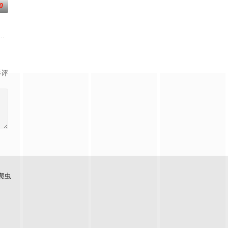
0
，所视之处生灵涂炭，化为永
宗内弟子皆是天骄，所向披靡。唯独开山弟子徐阳一直是炼气期，
影评
爬虫