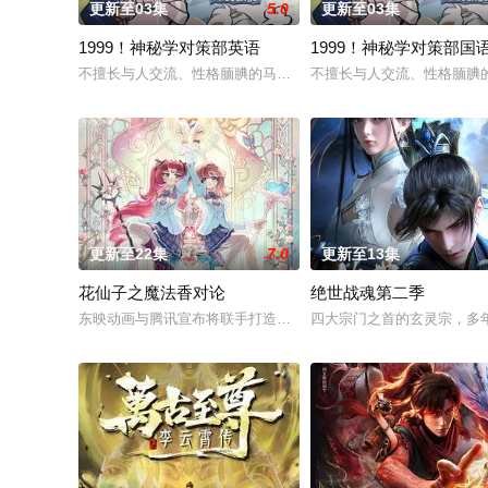
更新至03集
5.0
更新至03集
1999！神秘学对策部英语
1999！神秘学对策部国
不擅长与人交流、性格腼腆的马库斯在一场乌龙中意外成为了“神
不擅长与人交流、性格腼腆
更新至22集
7.0
更新至13集
花仙子之魔法香对论
绝世战魂第二季
东映动画与腾讯宣布将联手打造『花仙子』全新动画新作将继承
四大宗门之首的玄灵宗，多