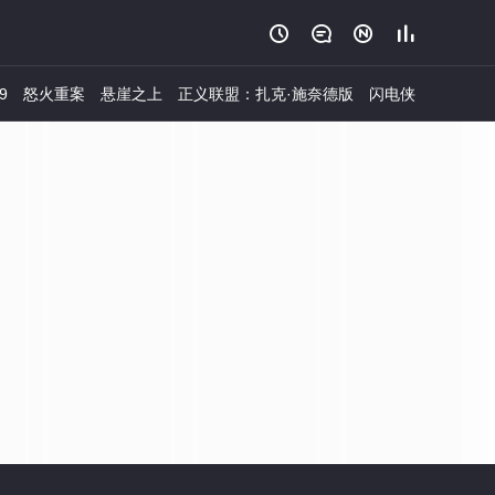




9
怒火重案
悬崖之上
正义联盟：扎克·施奈德版
闪电侠