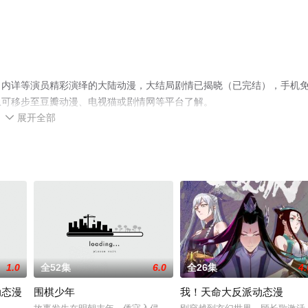
，内详等演员精彩演绎的大陆动漫，大结局剧情已揭晓（已完结），手机
息可移步至豆瓣动漫、电视猫或剧情网等平台了解。
展开全部

1.0
全52集
6.0
全26集
4.
动态漫
围棋少年
我！天命大反派动态漫