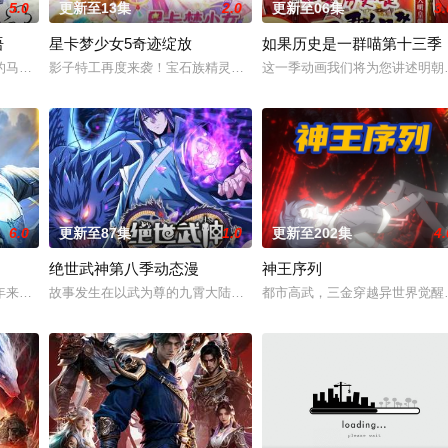
5.0
更新至13集
2.0
更新至06集
3.
语
星卡梦少女5奇迹绽放
如果历史是一群喵第十三季
秘学事件对策部”的负责人。面
的马库斯在一场乌龙中意外成为了“神秘学事件对策部”的负责人。面
影子特工再度来袭！宝石族精灵竟然成了关键所在！东方桃子与伙伴
这一季动画我们将为您讲述明朝
6.0
更新至87集
1.0
更新至202集
4.
绝世武神第八季动态漫
神王序列
经典、结合潮流、呈现崭新的花仙
年来第一次来临水城选拔弟子，方秦两家围绕这一个将决定二者命运的
故事发生在以武为尊的九霄大陆，讲述了现代学生林枫，因为一场车祸
都市高武，三金穿越异世界觉醒最