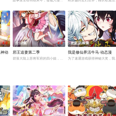
故事发生在明朝末年，倭寇入侵，围棋界也遭受了前所未有的撼动和
刚穿越到玄幻世界，顾长歌激活
科技，时空混乱的荒岛；石器时代，动力时代，电气时代，飞速发展的
4.0
全12集
4.0
更新至20集
7.
鬼神动
邪王追妻第二季
我是修仙界活牛马·动态漫
九龙龙脉形成九龙镇妖锁阳阵，
碧落大陆上苏将军府的四小姐，一个修炼的废柴，人人得而虐之。唯
为了速通游戏获得神秘大奖，我
道术的刘羽奉命下山。没想到刚入凡尘，就碰上闹鬼的豪宅、煞气缠身