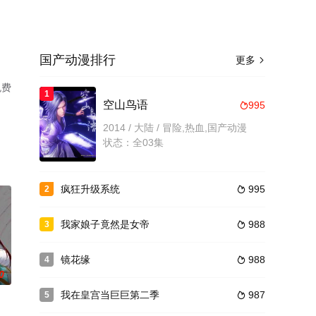
国产动漫排行
更多

免费
1
空山鸟语
995

2014 / 大陆 / 冒险,热血,国产动漫
状态：全03集
疯狂升级系统
995
2

我家娘子竟然是女帝
988
3

镜花缘
988
4

0
我在皇宫当巨巨第二季
987
5
