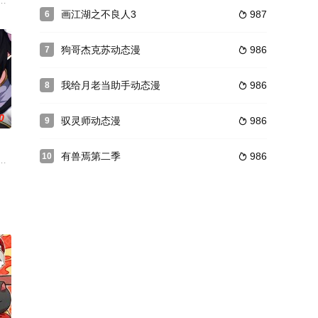
打击，代表着正义的围棋精神
大反派系统，就遭遇气运之子即将打脸的情况？不仅女主被她圣主
画江湖之不良人3
987
6

狗哥杰克苏动态漫
986
7

我给月老当助手动态漫
986
8

0
驭灵师动态漫
986
9

有兽焉第二季
986
10

独晋王南宫流云对苏落另眼相
在游戏里无所不用其极，把整个世界得罪了个遍！什么？神秘大奖