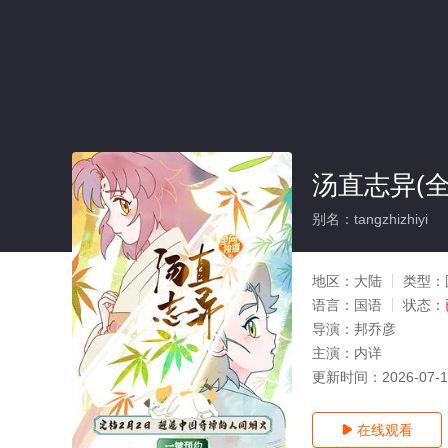
汤直志异(全
别名：tangzhizhiyi
地区：
大陆
类型：
语言：
国语
状态：
导演：
邦乔彦
主演：
内详
更新时间：
2026-07-
在线观看
