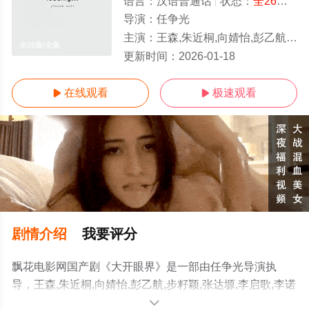
语言：
汉语普通话
状态：
全26集
- 
导演：
任争光
主演：
王森,朱近桐,向婧怡,彭乙航,步籽颖,张达塬,李启歌,李诺菲
全26集/全集
更新时间：
2026-01-18
在线观看
极速观看


剧情介绍
我要评分
飘花电影网国产剧《大开眼界》是一部由任争光导演执
导，王森,朱近桐,向婧怡,彭乙航,步籽颖,张达塬,李启歌,李诺
菲等演员精彩演绎的中国大陆电视剧，大结局剧情已揭晓
