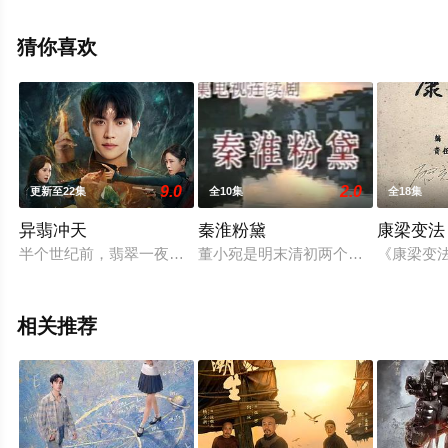
（全26集），手机免费观看高清无删减完整版电视剧全集
就上飘花影院，更多相关信息可移步至豆瓣电视剧、电视
猜你喜欢
猫或剧情网等平台了解。
9.0
2.0
更新至22集
全10集
全18集
异翡冲天
秦淮粉黛
康梁变法
半个世纪前，翡翠一夜之间出现灵气，催生出异能者和异能家族
董小宛是明末清初两个历史交替时期的
《康梁变
相关推荐