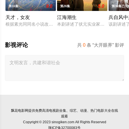
9.0
5.0
第16集
第26集
第36集已完
天才，女友
江海潮生
兵自风中
根据素光同同名小说改编。江逾白长大以后，林知夏忽然对他说：
本剧讲述了状元实业家张謇创办大生
该剧讲述
影视评论
共
0
条 “大开眼界” 影评
飘花电影网
提供免费高清电视剧全集、综艺、动漫、热门电影大全在线
观看
Copyright © 2023 sinogiken.com All Rights Reserved
陕ICP备32700083号