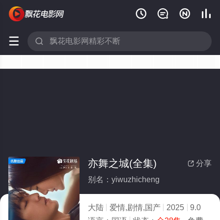






亦舞之城(全集)
分享

别名：yiwuzhicheng
大陆
爱情,剧情,国产
2025
9.0