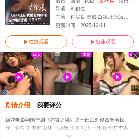
语言：
国语
状态：
全28集
- 免费在线观看
导演：
刘俊杰
主演：
钟汉良,秦岚,白冰,王冠逸,王真儿,王一舟,张云琪,李嘉灏,陈瑾,张太文
全28集/全集
更新时间：
2025-12-11
在线观看
极速观看


剧情介绍
我要评分
飘花电影网国产剧《亦舞之城》是一部由刘俊杰导演执
导，钟汉良,秦岚,白冰,王冠逸,王真儿,王一舟,张云琪,李嘉
灏,陈瑾,张太文等演员精彩演绎的大陆电视剧，大结局剧情
