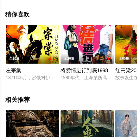
已揭晓（全28集），手机免费观看高清无删减完整版电视
剧全集就上飘花影院，更多相关信息可移步至豆瓣电视
猜你喜欢
剧、电视猫或剧情网等平台了解。
4.0
7.0
全20集
全20集
全60集
左宗棠
将爱情进行到底1998
红高粱20
1871年5月，沙俄对伊犁展开了大规模军事入侵，夺取了伊犁九
1990年代，上海某所高校。来自偏
故事发生
相关推荐