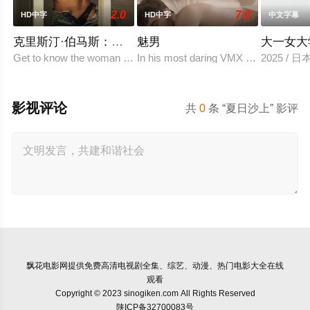
2.0
7.0
HD中字
HD中字
中文字幕
克里斯汀·伯马斯：自始至终
魅男
大一女大
Get to know the woman behind the daring rol
In his most daring VMX appearance ye
2025 / 
影视评论
共
0
条 “夏日沙上” 影评
飘花电影网
提供免费高清电视剧全集、综艺、动漫、热门电影大全在线
观看
Copyright © 2023 sinogiken.com All Rights Reserved
陕ICP备32700083号