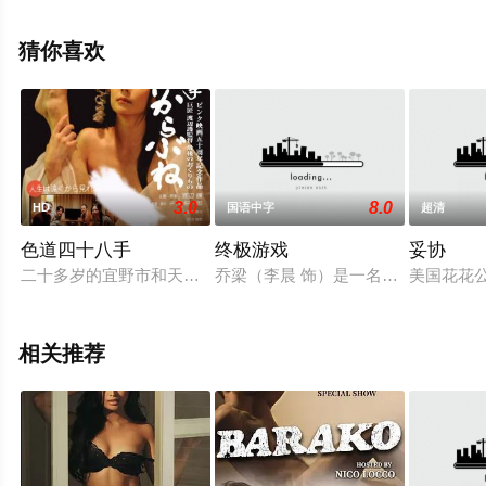
无删减完整版电影大全就上飘花影院，更多相关信息可移
步至豆瓣电影、电视猫或剧情网等平台了解。
猜你喜欢
3.0
8.0
HD
国语中字
超清
色道四十八手
终极游戏
妥协
二十多岁的宜野市和天真千春是结婚第一年的新婚夫妇。一天晚上
乔梁（李晨 饰）是一名游戏设计师
美国花花
相关推荐