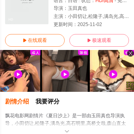
语言：
日语
状态：
HD/高清
- 免费在线观看
导演：
玉田真也
主演：
小田切让,松隆子,满岛光,高石明里,高桥文哉,森山直太朗,光石研
HD
更新时间：
2025-11-02
在线观看
极速观看


剧情介绍
我要评分
飘花电影网剧情片《夏日沙上》是一部由玉田真也导演执
导，小田切让,松隆子,满岛光,高石明里,高桥文哉,森山直太
朗,光石研等演员精彩演绎的日本电影，手机免费观看高清
