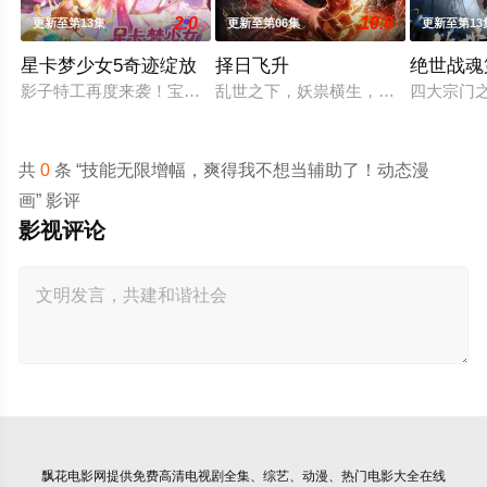
2.0
10.0
更新至第13集
更新至第06集
更新至第13
星卡梦少女5奇迹绽放
择日飞升
绝世战魂
影子特工再度来袭！宝石族精灵竟然成了关键所在！东方桃子与
乱世之下，妖祟横生，奸佞当道。又
四大宗门
共
0
条 “技能无限增幅，爽得我不想当辅助了！动态漫
画” 影评
影视评论
飘花电影网
提供免费高清电视剧全集、综艺、动漫、热门电影大全在线