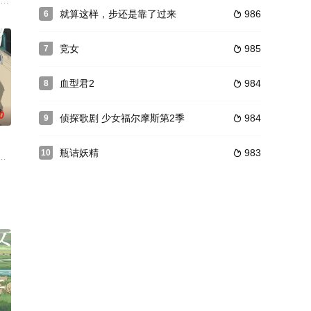
讲到土方带领新选组转移到江户， 因为时代变更，战斗的武器由
就算这样，步还是靠了过来
986
6

被打倒的罪恶天圣凯特尔以对
竞女
985
7

血型君2
984
8

0
侦探歌剧 少女福尔摩斯第2季
984
9

瓶诘妖精
983
10

七星”的神秘组织全数杀
基鲁与法提娜由塔的顶峰送回起点“塔内都市”梅斯克亚，时间不