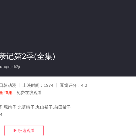
亲记第2季(全集)
qinjidi2ji
日韩动漫
上映时间：
1974
豆瓣评分：
4.0
全26集
- 免费在线观看
子,堀绚子,北滨晴子,丸山裕子,前田敏子
04
极速观看
