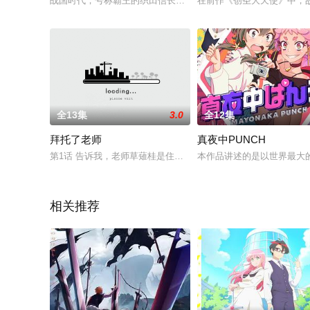
战国时代，号称霸王的织田信长，在现代日本复活了。但，却是
在前作《创圣大天使》中，故
全13集
3.0
全12集
拜托了老师
真夜中PUNCH
第1话 告诉我，老师草薙桂是住在某个乡下的高中一年级学生，
本作品讲述的是以世界最大的视频
相关推荐