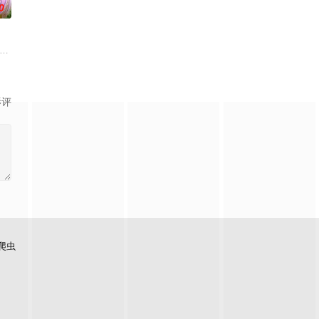
0
生，被称为“分隔夜与昼的
的明智安娜从2027年穿越回1999年的真未来市、在那
影评
爬虫