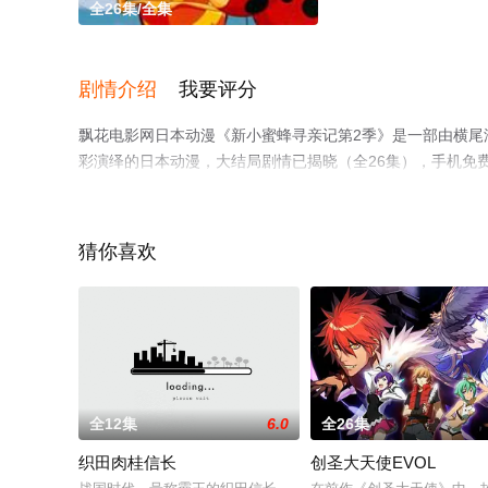
全26集/全集
剧情介绍
我要评分
飘花电影网日本动漫《新小蜜蜂寻亲记第2季》是一部由横尾潔
彩演绎的日本动漫，大结局剧情已揭晓（全26集），手机免
瓣动漫、电视猫或剧情网等平台了解。
猜你喜欢
全12集
6.0
全26集
织田肉桂信长
创圣大天使EVOL