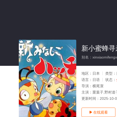
新小蜜蜂寻
别名：xinxiaomifengxun
地区：
日本
类型：
语言：
日语
状态：
导演：
横尾潔
主演：
栗葉子,野村道
更新时间：
2025-10-
在线观看
