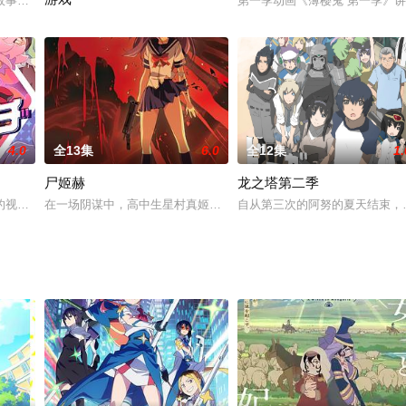
以柴犬的样貌！与信长同时代的战
事设定在创圣纪0011年，地球上的人类由于11年前的大异变而
第一季动画《薄樱鬼 第一季》
为了拯救天界的危机，路西法重新开始行动。在这样的情况下，曾经
4.0
全13集
6.0
全12集
1.
尸姬赫
龙之塔第二季
他在某个夜晚目击了一艘宇宙船
投稿网站“NewTube”为舞台活动的“NewTuber
在一场阴谋中，高中生星村真姬娜（秋山奈奈 配音）及其全家被名为“
自从第三次的阿努的夏天结束，