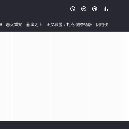




9
怒火重案
悬崖之上
正义联盟：扎克·施奈德版
闪电侠