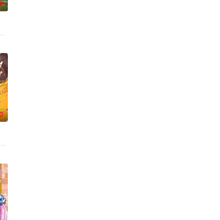
0
れて、高給取りで、人気が高
伊朗东部城市图斯被奴隶商委托给一个学者辈出的家族进行教育。
0
郎，某日在森林中遇见了受
右的日本，正值高度经济成长期，当时马戏团作为主要娱乐形式，