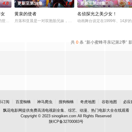
4.0
更新至第18集
7.0
更新至第28集
9.
养女
黄泉的使者
名侦探光之美少女！
一同生活着。这只在出生前便失去
的世界成为神殿的青衣见习巫女的梅茵，和路兹、多莉以及孤儿院的孩
月落和亚晨是一对双胞胎兄妹，他们在一个与世隔绝的深山小村落里出
动画舞台设定在1999年、14岁
共
0
条 “新小蜜蜂寻亲记第2季” 
S订阅
百度蜘蛛
神马爬虫
搜狗蜘蛛
奇虎地图
谷歌地图
必应
飘花电影网
提供免费高清电视剧全集、综艺、动漫、热门电影大全在线观看
Copyright © 2023 sinogiken.com All Rights Reserved
陕ICP备32700083号