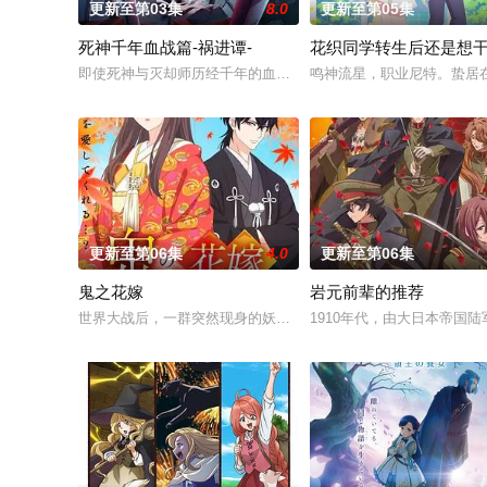
更新至第03集
8.0
更新至第05集
死神千年血战篇-祸进谭-
花织同学转生后还是想
即使死神与灭却师历经千年的血战尽头，毁灭的未来已隐约可见─
鸣神流星，职业尼特。蛰居
更新至第06集
4.0
更新至第06集
鬼之花嫁
岩元前辈的推荐
世界大战后，一群突然现身的妖怪帮助日本复兴，他们由此站在
1910年代，由大日本帝国