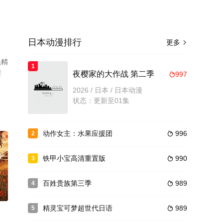
日本动漫排行
更多

员精
1
豆
夜樱家的大作战 第二季
997

2026 / 日本 / 日本动漫
状态：更新至01集
动作女主：水果应援团
996
2

铁甲小宝高清重置版
990
3

百姓贵族第三季
989
4

0
精灵宝可梦超世代日语
989
5
