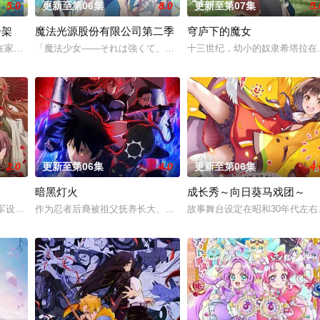
5.0
更新至第06集
8.0
更新至第07集
5.
干架
魔法光源股份有限公司第二季
穹庐下的魔女
─王族特务·零番队迎击企图侵
在家沉迷游戏度日，实际上却在某个不为人知的世界曾担任魔王！而此
「魔法少女――それは強くて、格好良くて、しなやかで。誰もが憧
十三世纪，幼小的奴隶希塔拉在
2.0
更新至第06集
4.0
更新至第06集
4.
暗黑灯火
成长秀～向日葵马戏团～
了权力顶端。妖怪们偶尔会在人类
陆军设立的学校——陆军栖凤中学。这是一个为获取可用于军事的超
作为忍者后裔被祖父抚养长大、拥有与动物对话能力的高中生·我妻二
故事舞台设定在昭和30年代左