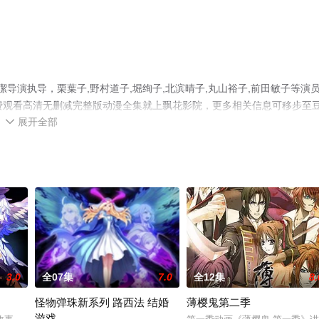
导演执导，栗葉子,野村道子,堀绚子,北滨晴子,丸山裕子,前田敏子等演
费观看高清无删减完整版动漫全集就上飘花影院，更多相关信息可移步至
展开全部

3.0
全07集
7.0
全12集
8.
怪物弹珠新系列 路西法 结婚
薄樱鬼第二季
游戏