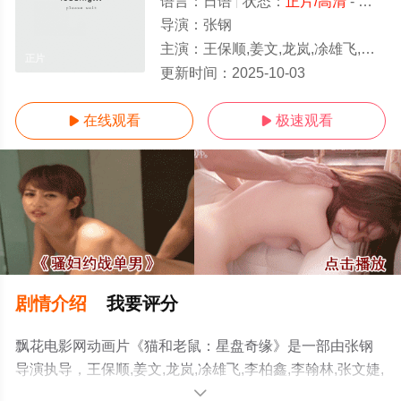
语言：
日语
状态：
正片/高清
- 免费在线观看
导演：
张钢
主演：
王保顺,姜文,龙岚,凃雄飞,李柏鑫,李翰林,张文婕,白玮琛,John,Shang,阮伊菲,李宗城,张钢
正片
更新时间：
2025-10-03
在线观看
极速观看


剧情介绍
我要评分
飘花电影网动画片《猫和老鼠：星盘奇缘》是一部由张钢
导演执导，王保顺,姜文,龙岚,凃雄飞,李柏鑫,李翰林,张文婕,
白玮琛,John,Shang,阮伊菲,李宗城,张钢等演员精彩演绎的
