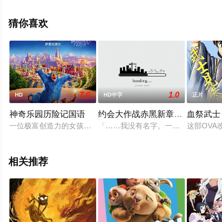
日本电影，手机免费观看高清无删减完整版电影大全就上
飘花影院，更多相关信息可移步至豆瓣电影、电视猫或剧
猜你喜欢
情网等平台了解。
7.0
1.0
HD
HD中字
正片
神奇乐园历险记国语
约会大作战赤黑新章：红与白
血祭武士
一位极富创造力的女孩小六月，偶然间发现了一座神奇的乐园。
「……我没有名字。一片空无。你叫
这部OVA
相关推荐