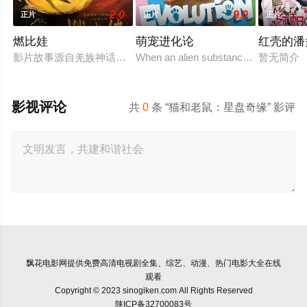
2.0
9.0
正片
正片
正片
燃比娃
萌宠进化论
红壳的潘
影片故事源自羌族神话，讲述了一只被人类抚养长大的猴子，追寻
When an alien substance mixes Zoe's
暂无简介
影视评论
共
0
条 “猫和老鼠：星盘奇缘” 影评
飘花电影网
提供免费高清电视剧全集、综艺、动漫、热门电影大全在线
观看
Copyright © 2023 sinogiken.com All Rights Reserved
陕ICP备32700083号