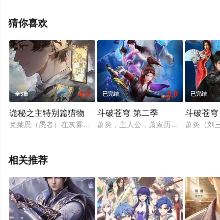
集就上飘花影院，更多相关信息可移步至豆瓣动漫、电视
猫或剧情网等平台了解。
猜你喜欢
4.0
5.0
全3集
已完结
已完结
诡秘之主特别篇猎物
斗破苍穹 第二季
斗破苍穹
克莱恩（愚者）在灰雾之上召开塔罗会时，聆听到了新的祈求。
萧炎，主人公，萧家历史上空前绝后的
萧炎（刘
相关推荐