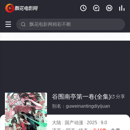






谷围南亭第一卷(全集)
分享

别名：guweinantingdiyijuan
大陆
国产动漫
2025
9.0