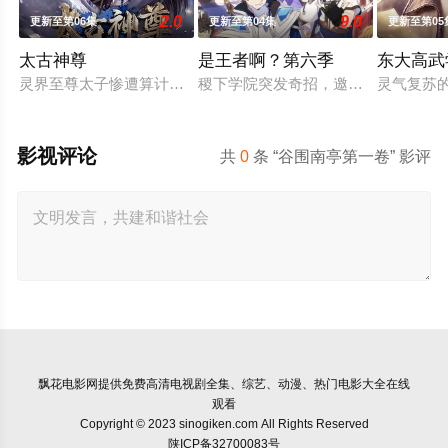
2.0
9.0
更新至第06集
更新至第04集
更新至第05
太古神尊
是王者啊？第六季
东大高武
灵界至尊太子惨遭算计身死，重生跌落凡尘沦为底层杂役！身怀
稷下学院突发奇招，邀优秀毕业生返校
灵气复苏
影视评论
共
0
条 “谷围南亭第一卷” 影评
飘花电影网
提供免费高清电视剧全集、综艺、动漫、热门电影大全在线
观看
Copyright © 2023 sinogiken.com All Rights Reserved
陕ICP备32700083号