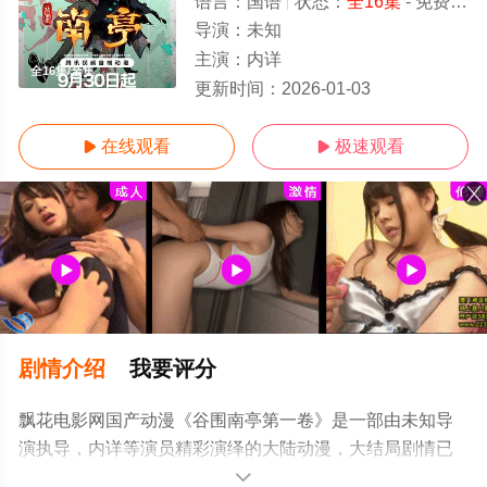
语言：
国语
状态：
全16集
- 免费在线观看
导演：
未知
主演：
内详
全16集/全集
更新时间：
2026-01-03
在线观看
极速观看


剧情介绍
我要评分
飘花电影网国产动漫《谷围南亭第一卷》是一部由未知导
演执导，内详等演员精彩演绎的大陆动漫，大结局剧情已
揭晓（全16集），手机免费观看高清无删减完整版动漫全
