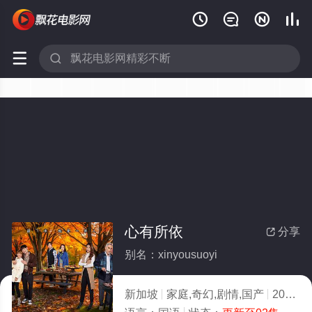






心有所依
分享

别名：xinyousuoyi
新加坡
家庭,奇幻,剧情,国产
2025
8