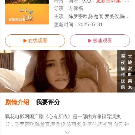
语言：
国语
状态：
更新至02集
- 免费在线观看
导演：
方傢福
主演：
陈罗密欧,陈楚寰,罗美仪,陈丽贞,朱厚任,周初明,向云,钟琴,陈伟恩,刘谦益,姚玟隆,洪乙心,朱泽亮,张颖双,林咏谊,张水发
更新至02集
更新时间：
2025-07-31
在线观看
极速观看


剧情介绍
我要评分
飘花电影网国产剧《心有所依》是一部由方傢福导演执
导，陈罗密欧,陈楚寰,罗美仪,陈丽贞,朱厚任,周初明,向云,钟
琴,陈伟恩,刘谦益,姚玟隆,洪乙心,朱泽亮,张颖双,林咏谊,张
