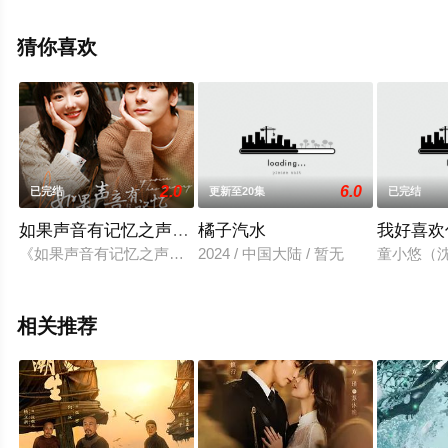
水发等演员精彩演绎的新加坡电视剧，手机免费观看高清
无删减完整版电视剧全集就上飘花影院，更多相关信息可
猜你喜欢
移步至豆瓣电视剧、电视猫或剧情网等平台了解。
2.0
6.0
已完结
更新至20集
已完结
如果声音有记忆之声恋小课堂
橘子汽水
我好喜欢
《如果声音有记忆之声恋小课堂》是《如果声音有记忆》的会员
2024 / 中国大陆 / 暂无
童小悠（
相关推荐