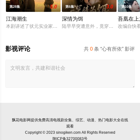
5.0
3.0
第28集
第6集
第10集
江海潮生
深情为饵
吾凰在上
本剧讲述了状元实业家张謇创办大生企业，实业报国的故事。甲
陆早早突遭意外，竟穿越成民国少夫
改编自快
影视评论
共
0
条 “心有所依” 影评
飘花电影网
提供免费高清电视剧全集、综艺、动漫、热门电影大全在线
观看
Copyright © 2023 sinogiken.com All Rights Reserved
陕ICP备32700083号