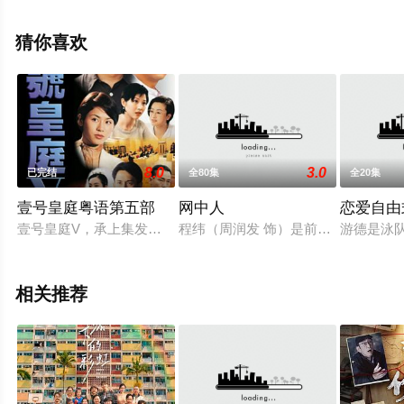
廖家爵,庄易羚,张汉斌等演员精彩演绎的香港电视剧，大结
局剧情已揭晓（全25集），手机免费观看高清无删减完整
猜你喜欢
版电视剧全集就上飘花影院，更多相关信息可移步至豆瓣
电视剧、电视猫或剧情网等平台了解。
8.0
3.0
已完结
全80集
全20集
壹号皇庭粤语第五部
网中人
恋爱自由
壹号皇庭V，承上集发展，再续种种错综复杂的都市恋情……余
程纬（周润发 饰）是前途无量的大
游德是泳
相关推荐