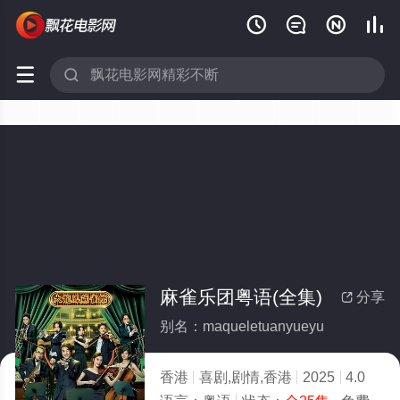






麻雀乐团粤语(全集)
分享

别名：maqueletuanyueyu
香港
喜剧,剧情,香港
2025
4.0