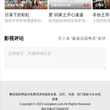
3.0
9.0
更新至第07集
更新至第2868集
已完结
日落下的彩虹
爱·回家之开心速递
非份之罪
政府宣布即将重建彩虹邨──这条超过60年的名牌屋邨，满载香
处境剧的御用监制罗镇岳开拍的处境
人類的欲
影视评论
共
0
条 “麻雀乐团粤语” 影评
飘花电影网
提供免费高清电视剧全集、综艺、动漫、热门电影大全在线
观看
Copyright © 2023 sinogiken.com All Rights Reserved
陕ICP备32700083号