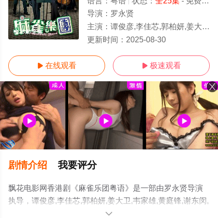
语言：
粤语
状态：
全25集
- 免费在线观看
导演：
罗永贤
主演：
谭俊彦,李佳芯,郭柏妍,姜大卫,韦家雄,黄庭锋,谢东闵,何启南,胡敏芝,梁荺苓,郭子健,吴兆麟,冼灏英,潘芳芳,嘉骏,廖家爵,庄易羚,张汉斌
全25集/全集
更新时间：
2025-08-30
在线观看
极速观看


剧情介绍
我要评分
飘花电影网香港剧《麻雀乐团粤语》是一部由罗永贤导演
执导，谭俊彦,李佳芯,郭柏妍,姜大卫,韦家雄,黄庭锋,谢东闵,
何启南,胡敏芝,梁荺苓,郭子健,吴兆麟,冼灏英,潘芳芳,嘉骏,
