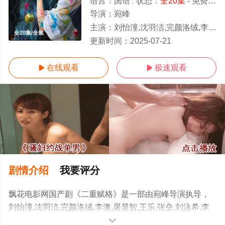
语言：
国语
状态：
全20集
- 免费在线观看
导演：
宛峰
主演：
刘怡潼,沈羽洁,完颜洛绒,李澳,屠显智,王乐,张垒,刘泳希,李进荣,李子锋
全20集/全集
更新时间：
2025-07-21
在线观看
极速观看


剧情介绍
我要评分
飘花电影网国产剧《二重赋格》是一部由宛峰导演执导，
刘怡潼,沈羽洁,完颜洛绒,李澳,屠显智,王乐,张垒,刘泳希,李
进荣,李子锋等演员精彩演绎的大陆电视剧，大结局剧情已
