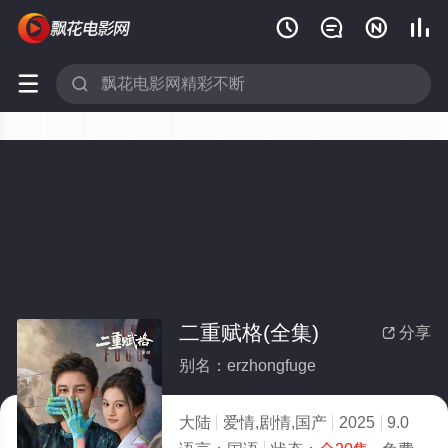






二重赋格(全集)
分享

别名：erzhongfuge
大陆
爱情,剧情,国产
2025
9.0