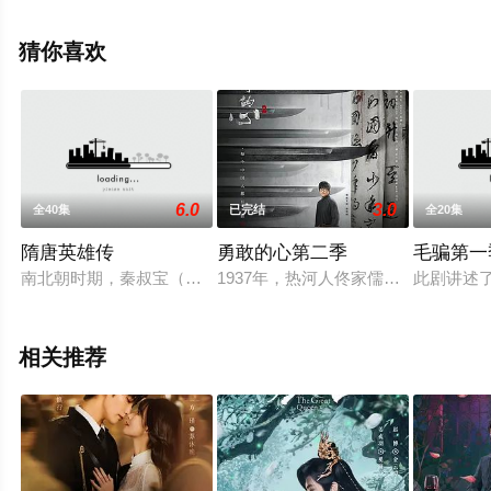
揭晓（全20集），手机免费观看高清无删减完整版电视剧
全集就上飘花影院，更多相关信息可移步至豆瓣电视剧、
猜你喜欢
电视猫或剧情网等平台了解。
6.0
3.0
全40集
已完结
全20集
隋唐英雄传
勇敢的心第二季
毛骗第一
南北朝时期，秦叔宝（黄海冰饰）幼年父亲便惨遭杀害，更目睹
1937年，热河人佟家儒（杨志刚饰
此剧讲述
相关推荐