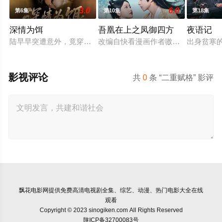
3.0
6.0
第6集
第10集
第18集
深情为饵
吾凰在上之凤御四方
夜语记
陆早早突遭意外，竟穿越成民国少夫人苏沐晚，醒来，却是丈夫
改编自快看漫画作者嗷小泽的独家连
出身贫寒
影视评论
共
0
条 “二重赋格” 影评
飘花电影网
提供免费高清电视剧全集、综艺、动漫、热门电影大全在线
观看
Copyright © 2023 sinogiken.com All Rights Reserved
陕ICP备32700083号