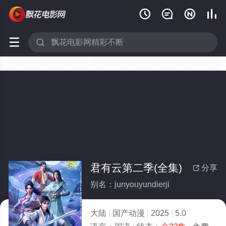






君有云第二季(全集)
分享

别名：junyouyundierji
大陆
国产动漫
2025
5.0