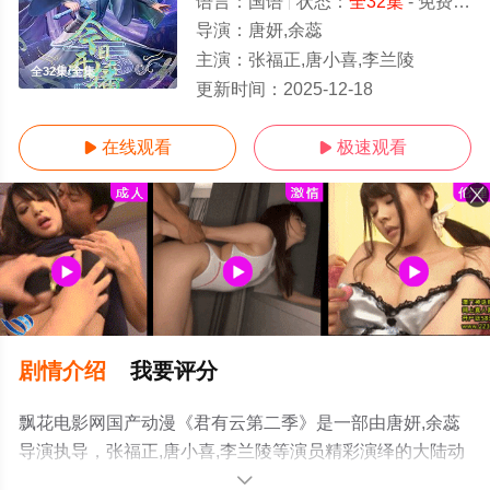
语言：
国语
状态：
全32集
- 免费在线观看
导演：
唐妍,余蕊
主演：
张福正,唐小喜,李兰陵
全32集/全集
更新时间：
2025-12-18
在线观看
极速观看


剧情介绍
我要评分
飘花电影网国产动漫《君有云第二季》是一部由唐妍,余蕊
导演执导，张福正,唐小喜,李兰陵等演员精彩演绎的大陆动
漫，大结局剧情已揭晓（全32集），手机免费观看高清无
