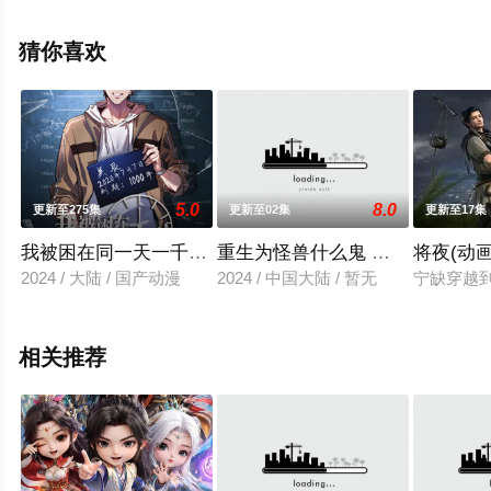
删减完整版动漫全集就上飘花影院，更多相关信息可移步
至豆瓣动漫、电视猫或剧情网等平台了解。
猜你喜欢
5.0
8.0
更新至275集
更新至02集
更新至17集
我被困在同一天一千年动态漫画
重生为怪兽什么鬼 第二季兽神崛
将夜(动画
2024 / 大陆 / 国产动漫
2024 / 中国大陆 / 暂无
宁缺穿越
相关推荐