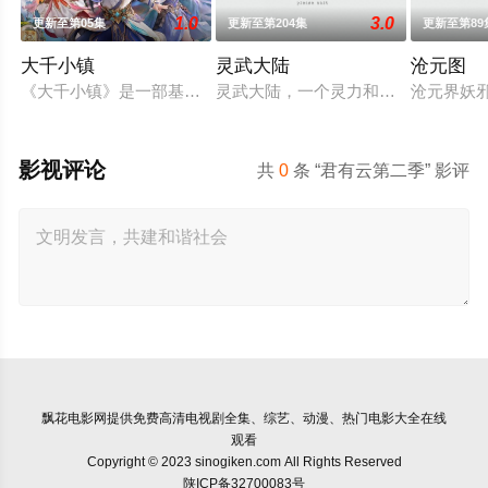
1.0
3.0
更新至第05集
更新至第204集
更新至第89
大千小镇
灵武大陆
沧元图
《大千小镇》是一部基于天蚕土豆所著写的《大主宰》、《元尊
灵武大陆，一个灵力和武魂并存的世
沧元界妖
影视评论
共
0
条 “君有云第二季” 影评
飘花电影网
提供免费高清电视剧全集、综艺、动漫、热门电影大全在线
观看
Copyright © 2023 sinogiken.com All Rights Reserved
陕ICP备32700083号