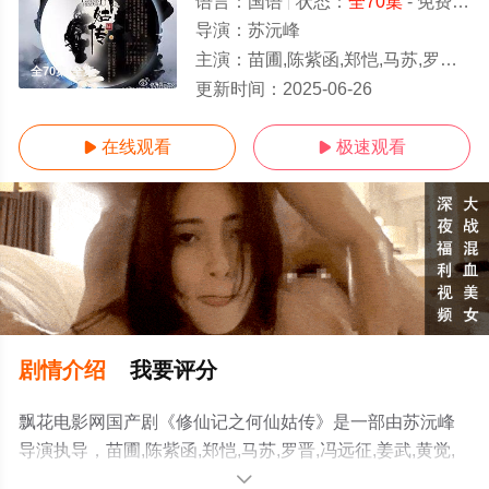
语言：
国语
状态：
全70集
- 免费在线观看
导演：
苏沅峰
主演：
苗圃,陈紫函,郑恺,马苏,罗晋,冯远征,姜武,黄觉,李宗翰,王铭铎,刘宇桥,贡米,王靓雅,王翌舟,张鹰,何佳怡,刘钇彤,滕文昊,芮伟航,曾昂
全70集/全集
更新时间：
2025-06-26
在线观看
极速观看


剧情介绍
我要评分
飘花电影网国产剧《修仙记之何仙姑传》是一部由苏沅峰
导演执导，苗圃,陈紫函,郑恺,马苏,罗晋,冯远征,姜武,黄觉,
李宗翰,王铭铎,刘宇桥,贡米,王靓雅,王翌舟,张鹰,何佳怡,刘
