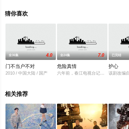
钇彤,滕文昊,芮伟航,曾昂,赵恺依,耿帅,张家鼎,李诚儒,戴军,
张桐等演员精彩演绎的大陆电视剧，大结局剧情已揭晓
猜你喜欢
（全70集），手机免费观看高清无删减完整版电视剧全集
就上飘花影院，更多相关信息可移步至豆瓣电视剧、电视
猫或剧情网等平台了解。
4.0
7.0
全36集
全24集
已完结
门不当户不对
危险真情
护心
2010 / 中国大陆 / 国产
六年前，春江电视台记者庄澜去采访
该剧改编
相关推荐