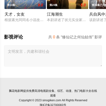
9.0
5.0
第14集
第24集
第36集已完
天才，女友
江海潮生
兵自风中
根据素光同同名小说改编。江逾白长大以后，林知夏忽然对他说：
本剧讲述了状元实业家张謇创办大生
该剧讲述
影视评论
共
0
条 “修仙记之何仙姑传” 影评
飘花电影网
提供免费高清电视剧全集、综艺、动漫、热门电影大全在线
观看
Copyright © 2023 sinogiken.com All Rights Reserved
陕ICP备32700083号