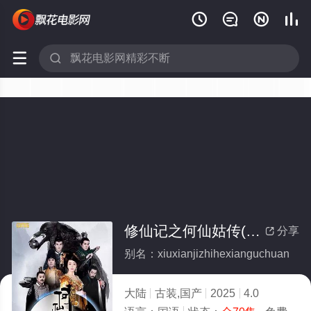






修仙记之何仙姑传(全集)
分享

别名：xiuxianjizhihexianguchuan
大陆
古装,国产
2025
4.0