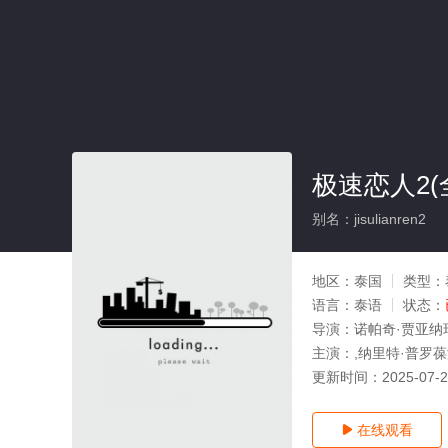
极速恋人2(
别名：jisulianren2
地区：
泰国
类型：
语言：
泰语
状态：
导演：
诺帕奇·贾亚纳
主演：
,纳里特·普罗
更新时间：
2025-07-
在线观看
