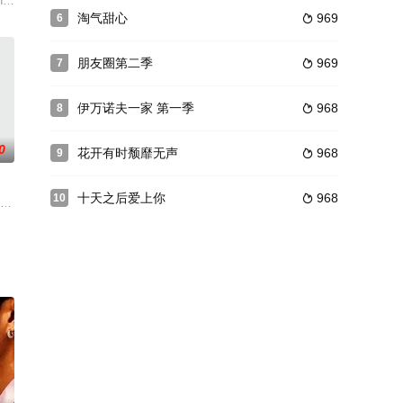
疑人竟是她的亲近之人，她
the most soug
淘气甜心
969
6

朋友圈第二季
969
7

伊万诺夫一家 第一季
968
8

0
花开有时颓靡无声
968
9

十天之后爱上你
968
10

,茶诺素妲·兰莎纳维斯,图查蓬·
尼拉特,孔波布·吉罗杰蒙特里,坦纳普·瑟斯塔希缇奎尔,沃拉蓬·瓦罗尔,苏帕