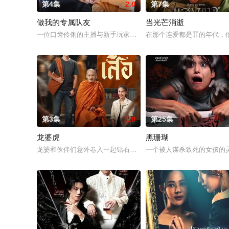
第4集
2.0
第7集
做我的专属队友
当光芒消逝
一位口齿伶俐的主播与新手玩家！顶级主播Thi追捕神秘玩家Zo
在那个连爱都是罪的年代，他
第3集
1.0
第25集
龙婆虎
黑珊瑚
龙婆和伙伴们意外卷入一起钻石抢劫案，成为警方怀疑的对象。
一个被人谋杀致死的女孩的