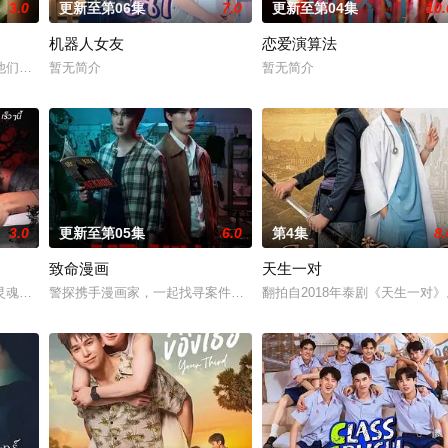
3.0
更新至第06集
7.0
更新至第04集
10.
机器人女友
恋爱演算法
，后者竟屡次击败他。一场原
们选择了彼此。 1976年10月6日清晨，泰国爆发血腥镇压，
暂无简介
暂无简介
3.0
更新至第05集
6.0
第4集
8.
致命漫画
天生一对
为了证明自己的清白、挽回声誉，
灵魂附到珊瑚上的故事。
警探携手漫画家，一起找寻案件真相，冲破新闻的步步紧逼。
翻拍自2018年泰剧《天生一对》