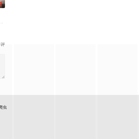
0
ol indie roc
影评
爬虫