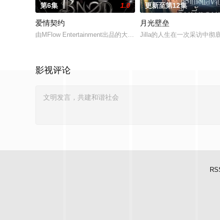
第6集
1.0
更新至第12集
爱情契约
月光壁垒
由MFlow Entertainment出品的大型剧集《KNOT The Series
Jilla的人生在一次采访
影视评论
RS