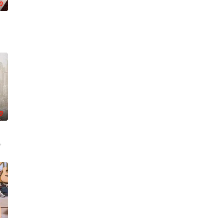
0
0
。