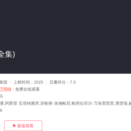
全集)
泰国
上映时间：
2025
豆瓣评分：
7.0
已完结
- 免费在线观看
玛
葆潘,阿斯雷·瓦塔纳雅库,苏帕努·洛瀚帕尼,帕塔拉菲尔·万洛普西里,潘塗瑞,
26
极速观看
