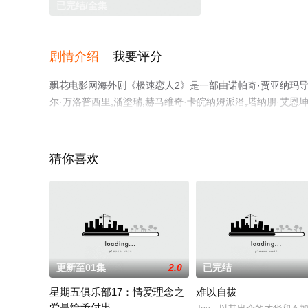
已完结/全集
剧情介绍
我要评分
飘花电影网海外剧《极速恋人2》是一部由诺帕奇·贾亚纳玛导演
尔·万洛普西里,潘塗瑞,赫马维奇·卡皖纳姆派潘,塔纳朋·艾恩
瑞,托普滕·苏巴孔·萨霍霍尔,基蒂萨克·瓦塔纳维察库等演
删减完整版电视剧全集就上飘花影院，更多相关信息可移步
猜你喜欢
更新至01集
2.0
已完结
星期五俱乐部17：情爱理念之
难以自拔
爱是给予付出