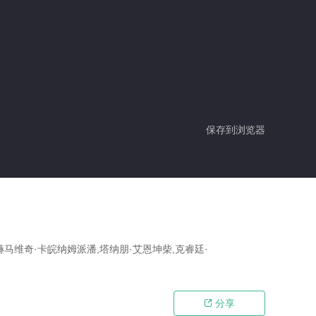
保存到浏览器
赫马维奇·卡皖纳姆派潘,塔纳朋·艾恩坤柴,克睿廷·
分享
