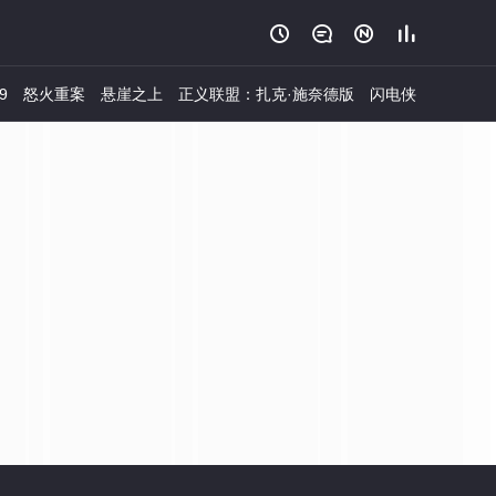




9
怒火重案
悬崖之上
正义联盟：扎克·施奈德版
闪电侠