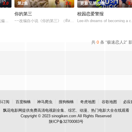
3.0
第2集
3.0
更新至第02集
3.
你的第三
校园恋爱警报
中彻底偏离了轨道，她采访的对象是泰国著名房地产集团继承人Kh
~~改编自小说《你的第三》（ที่สามของเธอ）
Lee-ith dreams of becoming a co
共
0
条 “极速恋人2” 
S订阅
百度蜘蛛
神马爬虫
搜狗蜘蛛
奇虎地图
谷歌地图
必应
飘花电影网
提供免费高清电视剧全集、综艺、动漫、热门电影大全在线观看
Copyright © 2023 sinogiken.com All Rights Reserved
陕ICP备32700083号