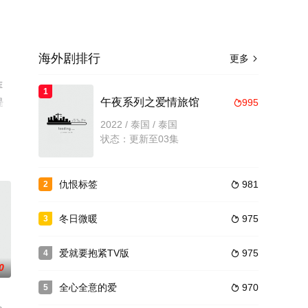
海外剧排行
更多

菲
1
缇
午夜系列之爱情旅馆
995

无
2022 / 泰国 / 泰国
状态：更新至03集
仇恨标签
981
2

冬日微暖
975
3

爱就要抱紧TV版
975
4

0
全心全意的爱
970
5
