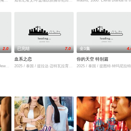
掩饰的自恋性格给人留下深刻印象。而Sant，在与Jay一次
知名记者艾玛·盖瑞以抓捕罪犯而闻名。然而，一起青少年失踪案的嫌
Madrid, 1880. Elena Bianda is 
”还是“因为我想要”？
2.0
已完结
7.0
全3集
4.
血系之恋
你的天空 特别篇
作，以侦破自己的谋杀案。
（Dew饰）分别出生在闰日（2.29）的正午和午夜，他们
2025 / 泰国 / 提拉达·迈特瓦拉育,耶娜·萨拉斯,帕斯威奇·布拉纳努特
2025 / 泰国 / 提图特·钟玛