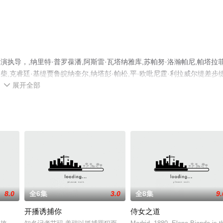
执导，,纳里特·普罗葆潘,阿斯雷·瓦塔纳雅库,苏帕努·洛瀚帕尼,帕塔拉
坤柴,克睿廷·基缇贾鲁皖纳奎尔,纳塔彭·帕松,平·欧吡尼霆·利拉威尔缇差步
展开全部
员精彩演绎的泰国电视剧，大结局剧情已揭晓（已完结），手机免费观看高清

至豆瓣电视剧、电视猫或剧情网等平台了解。
8.0
全6集
3.0
全8集
9.
开播诱捕你
侍女之道