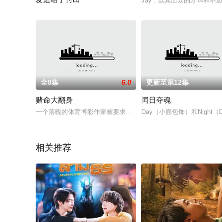
Jay，以其出众的才华和不加
爱需要付出是真的吗？给“一个贪得无厌的人”但她给了…“因为她想要
全8集
6.0
更新至第12集
赌命大翻身
闰日夺魂
一个落魄的体育博彩作家被要求与一个专横的商业大亨的鬼魂合
Day（小面包饰）和Night
相关推荐