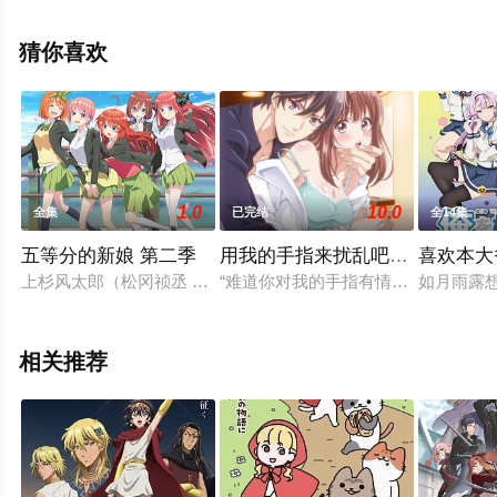
的日本动漫，大结局剧情已揭晓（全12集），手机免费观
看高清无删减完整版动漫全集就上飘花影院，更多相关信
猜你喜欢
息可移步至豆瓣动漫、电视猫或剧情网等平台了解。
1.0
10.0
全集
已完结
全14集
五等分的新娘 第二季
用我的手指来扰乱吧。～在打烊
喜欢本大
上杉风太郎（松冈祯丞 配音）是就读于高中二年级的平凡男生，
“难道你对我的手指有情欲?”“富美
如月雨露
相关推荐