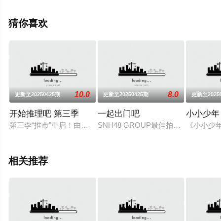
移步至豆瓣综艺、电视猫或剧情网等平台了解。
猜你喜欢
10.0
8.0
更新至20250425期
更新至20250425期
更新至2025
开始推理吧 第三季
一起出门吧
小小少年
第三季“推市”重启！由白宇、迪丽热巴、金靖、刘宇宁、张凌赫、
SNH48 GROUP最佳拍档第四季冠
《小小少
相关推荐