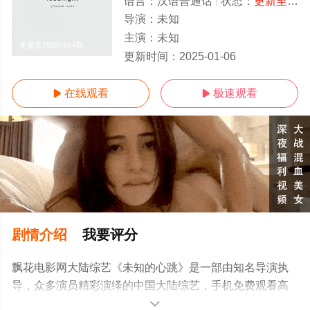
语言：
汉语普通话
状态：
更新至20250104期
导演：
未知
主演：
未知
更新至20250104期
更新时间：
2025-01-06
在线观看
极速观看


剧情介绍
我要评分
飘花电影网大陆综艺《未知的心跳》是一部由知名导演执
导，众多演员精彩演绎的中国大陆综艺，手机免费观看高
清无删减完整版综艺节目就上飘花影院，更多相关信息可
