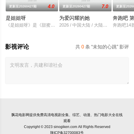
4.0
7.0
更新至20260427期
更新至20260427期
更新至2026
是姐姐呀
为爱闪耀的她
奔跑吧 
《是姐姐呀》是《甜蜜的任务》为姐姐们打造的专属特辑，节目通
2026 / 中国大陆 / 大陆综艺
奔跑吧14
影视评论
共
0
条 “未知的心跳” 影评
飘花电影网
提供免费高清电视剧全集、综艺、动漫、热门电影大全在线
观看
Copyright © 2023 sinogiken.com All Rights Reserved
陕ICP备32700083号