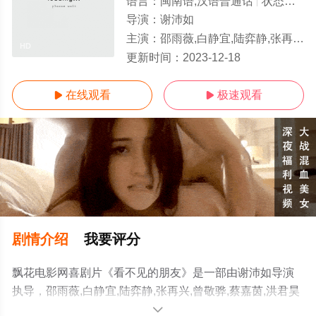
语言：
闽南语,汉语普通话
状态：
HD
导演：
谢沛如
主演：
邵雨薇,白静宜,陆弈静,张再兴,曾敬骅,蔡嘉茵,洪君昊
HD
更新时间：
2023-12-18
在线观看
极速观看


剧情介绍
我要评分
飘花电影网喜剧片《看不见的朋友》是一部由谢沛如导演
执导，邵雨薇,白静宜,陆弈静,张再兴,曾敬骅,蔡嘉茵,洪君昊
等演员精彩演绎的中国台湾电影，手机免费观看高清无删
