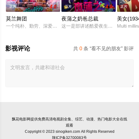
4.0
4.0
正片
正片
正片
莫兰舞团
夜蒲之奶爸总裁
美女(193
一个纯朴、勤劳、深爱家人的年轻人和他的妹妹过着简朴的生活
这一是部讲述酷爱夜生活的富二代沈
Multi milli
影视评论
共
0
条 “看不见的朋友” 影评
飘花电影网
提供免费高清电视剧全集、综艺、动漫、热门电影大全在线
观看
Copyright © 2023 sinogiken.com All Rights Reserved
陕ICP备32700083号