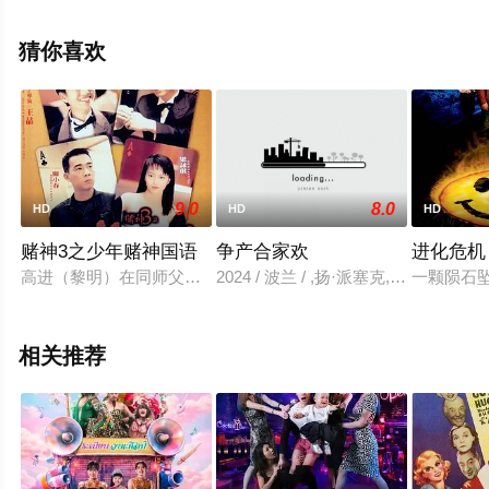
减完整版电影大全就上飘花影院，更多相关信息可移步至
豆瓣电影、电视猫或剧情网等平台了解。
猜你喜欢
9.0
8.0
HD
HD
HD
赌神3之少年赌神国语
争产合家欢
进化危机
高进（黎明）在同师父千王靳能（钟景辉）学过将近10年技艺后
2024 / 波兰 / ,扬·派塞克,乔安
一颗陨石
相关推荐