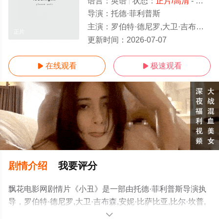
语言：
英语
状态：
正片/高清
- 免费在线观看
导演：
托德·菲利普斯
主演：
罗伯特·德尼罗,大卫·吉布森,安妮·比萨比亚,比尔·坎普,马克·马龙,莎姬·贝兹,布莱特·卡伦,格伦·弗莱施勒,布莱恩·泰里·亨利,道格拉斯
正片
更新时间：
2026-07-07
在线观看
极速观看


剧情介绍
我要评分
飘花电影网剧情片《小丑》是一部由托德·菲利普斯导演执
导，罗伯特·德尼罗,大卫·吉布森,安妮·比萨比亚,比尔·坎普,
马克·马龙,莎姬·贝兹,布莱特·卡伦,格伦·弗莱施勒,布莱恩·泰
