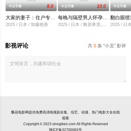
8.0
10.0
中文字幕
中文字幕
中文字幕
大家的妻子：住户专用洞口
每晚与隔壁男人怀孕性爱
翻白眼喷
2025 / 日本 / 加藤桃香
2025 / 日本 / 舞原希里,佐川金二
2025 / 
影视评论
共
0
条 “小丑” 影评
飘花电影网
提供免费高清电视剧全集、综艺、动漫、热门电影大全在线
观看
Copyright © 2023 sinogiken.com All Rights Reserved
陕ICP备32700083号