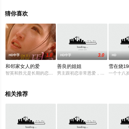
里·亨利,道格拉斯·霍奇斯,桑德拉·詹姆斯,谢伊·惠格姆,曼德
拉·贝拉米,乔什·帕斯,布莱斯·科里根,华金·菲尼克斯,弗兰西
猜你喜欢
丝·康罗等演员精彩演绎的美国,加拿大电影，手机免费观看
高清无删减完整版电影大全就上飘花影院，更多相关信息
可移步至豆瓣电影、电视猫或剧情网等平台了解。
1.0
3.0
HD中字
HD中字
HD
和邻家女人的爱
善良的姐姐
雪在烧19
智英和胜元是长期的恋人。在因家庭的破产而受苦的时候，秀浩
男主跟初恋非常恩爱，然而初恋却要
一个十八
相关推荐